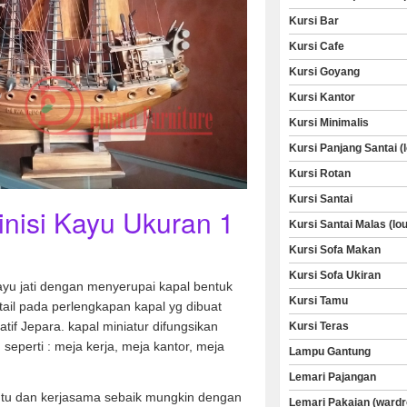
Kursi Bar
Kursi Cafe
Kursi Goyang
Kursi Kantor
Kursi Minimalis
Kursi Panjang Santai (
Kursi Rotan
Kursi Santai
inisi Kayu Ukuran 1
Kursi Santai Malas (lo
Kursi Sofa Makan
Kursi Sofa Ukiran
ayu jati dengan menyerupai kapal bentuk
Kursi Tamu
detail pada perlengkapan kapal yg dibuat
tif Jepara. kapal miniatur difungsikan
Kursi Teras
eperti : meja kerja, meja kantor, meja
Lampu Gantung
Lemari Pajangan
u dan kerjasama sebaik mungkin dengan
Lemari Pakaian (wardr