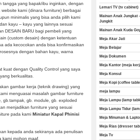
 tangga yang bapak/ibu inginkan, dengan
Lemari TV (tv cabinet)
a website kami (dinara furniture) berbagai
Mainan Anak Jungkat 
aupun minimalis yang bisa anda pilih kami
Jungkit
dan kayu – kayu yang lainnya sesuai
Mainan Anak Kuda Go
an DESAIN BARU bagi pembeli yang
 lain (custom desain) dengan ketentuan
Meja Akar Jati
sa ada kecocokan anda bisa konfirmasikan
Meja Belajar
rosesnya dengan bahan kayu, warna
Meja Dokumen
Meja Kantor (meja kerj
t kuat dengan Quality Control yang saya
Meja Konsul
yang berkualitas.
Meja Kopi (coffee table
kan gambar kerja (teknik drawing) yang
meja lampu
 kami menguasai masalah gambar furniture
Meja Lampu (lamp tabl
ve, gb.tampak, gb. module, gb. exploded
an menjadikan furniture yang sesuai
Meja Lampu Tidur (lam
niture pada kami
Miniatur Kapal Phinisi
Meja Minuman & Lapto
Meja Rias (dresser tab
kan kepada anda sekiranya ada penulisan
Meja Tv
a kami mohon maaf.