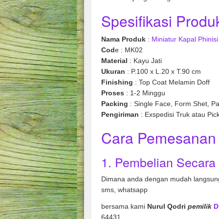
Spesifikasi Produk
Nama Produk
:
Miniatur Kapal Phinis
Cod
e : MK02
Material
: Kayu Jati
Ukuran
: P.100 x L.20 x T.90 cm
Finishing
: Top Coat Melamin Doff
Proses
: 1-2 Minggu
Packing
: Single Face, Form Shet, Pa
Pengiriman
: Exspedisi Truk atau Pic
Cara Pemesanan 
1. Pembelian Secara
Dimana anda dengan mudah langsung
sms, whatsapp
bersama kami
Nurul Qodri
pemilik
D
64431