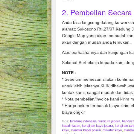
2. Pembelian Secara 
Anda bisa langsung datang ke works
alamat; Sukosono Rt ,27/07 Kedung 
Google Map yang akan memudahkan 
akan dengan mudah anda temukan,
Atas perhatihannya dan kunjungan ka
Selamat Berbelanja kepada kami den
NOTE :
* Sebelum memesan silakan konfirmasi
untuk lebih jelasnya KLIK dibawah w
kontak kami, sangat mudah dan tidak 
* Nota pembelian/invoice kami kirim me
* Harga belum termasuk biaya kirim ek
biaya ongkir
tags:
furniture indonesia
,
furniture jepara
,
handycra
kapal hiasan
,
kerajinan kayu jepara
,
kerajinan tan
kayu
,
miniatur kapal phinisi
,
miniatur kayu
,
miniat