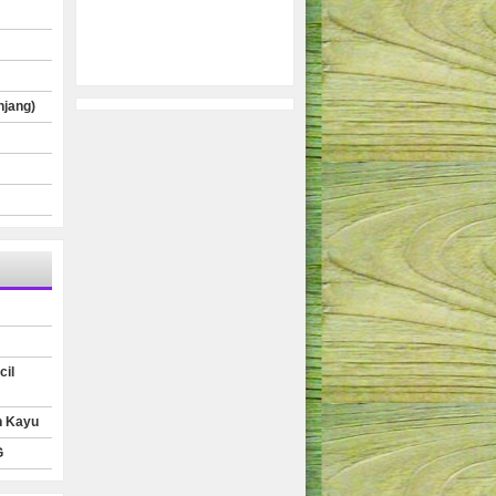
njang)
cil
n Kayu
G