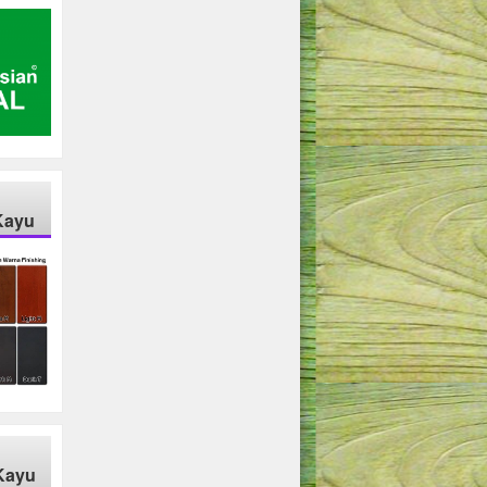
Kayu
Kayu