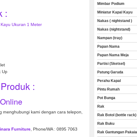
Mimbar Podium
 :
Miniatur Kapal Kayu
Nakas ( nightstand )
i Kayu Ukuran 1 Meter
Nakas (nightstand)
Nampan (tray)
Papan Nama
Papan Nama Meja
Partisi (Sketsel)
let
k Up
Patung Garuda
Perahu Kapal
Produk :
Pintu Rumah
Pot Bunga
 Online
Rak
 menghubungi kami dengan cara telepon,
Rak Botol (bottle rack)
Rak Buku
inara Furniture
, Phone/WA : 0895 7063
Rak Gantungan Pakai