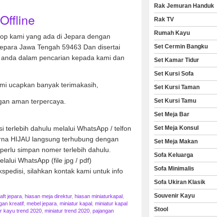
Rak Jemuran Handuk
Offline
Rak TV
Rumah Kayu
hop kami yang ada di Jepara dengan
Set Cermin Bangku
Jepara Jawa Tengah 59463 Dan disertai
anda dalam pencarian kepada kami dan
Set Kamar Tidur
Set Kursi Sofa
mi ucapkan banyak terimakasih,
Set Kursi Taman
Set Kursi Tamu
gan aman terpercaya.
Set Meja Bar
Set Meja Konsul
 terlebih dahulu melalui WhatsApp / telfon
arna HIJAU langsung terhubung dengan
Set Meja Makan
perlu simpan nomer terlebih dahulu.
Sofa Keluarga
lalui WhatsApp (file jpg / pdf)
Sofa Minimalis
spedisi, silahkan kontak kami untuk info
Sofa Ukiran Klasik
Souvenir Kayu
ft jepara
,
hiasan meja direktur
,
hiasan miniaturkapal
,
gan kreatif
,
mebel jepara
,
miniatur kapal
,
miniatur kapal
Stool
ur kayu trend 2020
,
miniatur trend 2020
,
pajangan