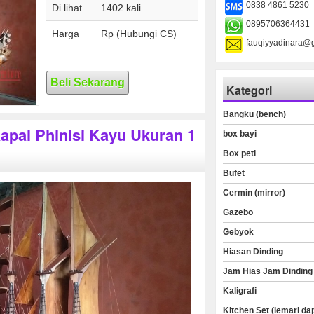
0838 4861 5230
Di lihat
1402 kali
0895706364431
Harga
Rp (Hubungi CS)
fauqiyyadinara@
Beli Sekarang
Kategori
Bangku (bench)
Kapal Phinisi Kayu Ukuran 1
box bayi
Box peti
Bufet
Cermin (mirror)
Gazebo
Gebyok
Hiasan Dinding
Jam Hias Jam Dinding
Kaligrafi
Kitchen Set (lemari da