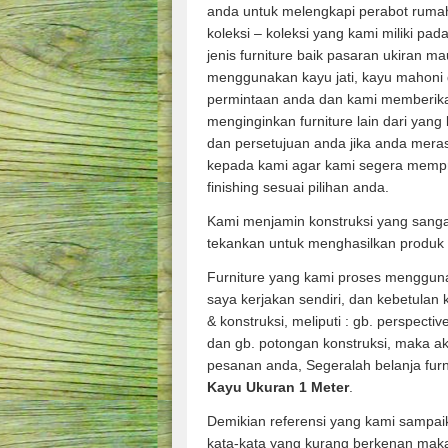
anda untuk melengkapi perabot rumah
koleksi – koleksi yang kami miliki pad
jenis furniture baik pasaran ukiran m
menggunakan kayu jati, kayu mahoni 
permintaan anda dan kami memberik
menginginkan furniture lain dari yang
dan persetujuan anda jika anda mera
kepada kami agar kami segera memp
finishing sesuai pilihan anda.
Kami menjamin konstruksi yang sanga
tekankan untuk menghasilkan produk 
Furniture yang kami proses mengguna
saya kerjakan sendiri, dan kebetulan
& konstruksi, meliputi : gb. perspecti
dan gb. potongan konstruksi, maka ak
pesanan anda, Segeralah belanja fur
Kayu Ukuran 1 Meter
.
Demikian referensi yang kami sampai
kata-kata yang kurang berkenan mak