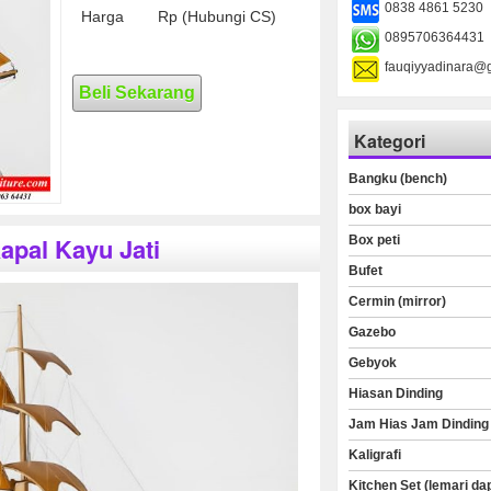
0838 4861 5230
Harga
Rp (Hubungi CS)
0895706364431
fauqiyyadinara@
Beli Sekarang
Kategori
Bangku (bench)
box bayi
apal Kayu Jati
Box peti
Bufet
Cermin (mirror)
Gazebo
Gebyok
Hiasan Dinding
Jam Hias Jam Dinding
Kaligrafi
Kitchen Set (lemari da