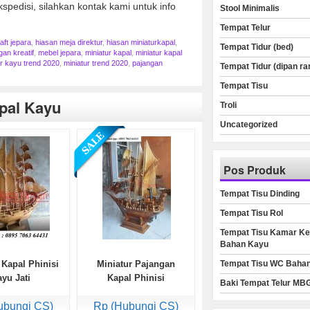
spedisi, silahkan kontak kami untuk info
Stool Minimalis
Tempat Telur
ft jepara
,
hiasan meja direktur
,
hiasan miniaturkapal
,
Tempat Tidur (bed)
gan kreatif
,
mebel jepara
,
miniatur kapal
,
miniatur kapal
ur kayu trend 2020
,
miniatur trend 2020
,
pajangan
Tempat Tidur (dipan ra
Tempat Tisu
apal Kayu
Troli
Uncategorized
Pos Produk
Tempat Tisu Dinding
Tempat Tisu Rol
Tempat Tisu Kamar Ke
Bahan Kayu
 Kapal Phinisi
Miniatur Pajangan
Tempat Tisu WC Baha
yu Jati
Kapal Phinisi
Baki Tempat Telur MB
ubungi CS)
Rp (Hubungi CS)