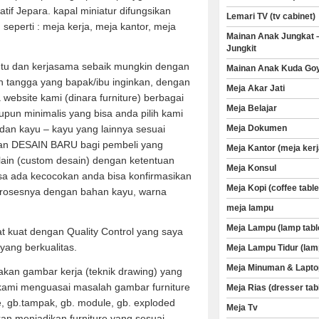
tif Jepara. kapal miniatur difungsikan
Lemari TV (tv cabinet)
eperti : meja kerja, meja kantor, meja
Mainan Anak Jungkat 
Jungkit
u dan kerjasama sebaik mungkin dengan
Mainan Anak Kuda Go
 tangga yang bapak/ibu inginkan, dengan
Meja Akar Jati
a website kami (dinara furniture) berbagai
Meja Belajar
aupun minimalis yang bisa anda pilih kami
dan kayu – kayu yang lainnya sesuai
Meja Dokumen
an DESAIN BARU bagi pembeli yang
Meja Kantor (meja kerj
 lain (custom desain) dengan ketentuan
Meja Konsul
sa ada kecocokan anda bisa konfirmasikan
Meja Kopi (coffee table
rosesnya dengan bahan kayu, warna
meja lampu
Meja Lampu (lamp tabl
t kuat dengan Quality Control yang saya
yang berkualitas.
Meja Lampu Tidur (lam
Meja Minuman & Lapto
kan gambar kerja (teknik drawing) yang
 kami menguasai masalah gambar furniture
Meja Rias (dresser tab
ve, gb.tampak, gb. module, gb. exploded
Meja Tv
an menjadikan furniture yang sesuai