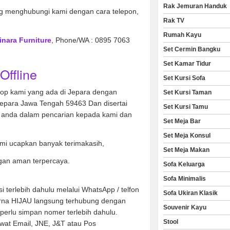
Rak Jemuran Handuk
 menghubungi kami dengan cara telepon,
Rak TV
Rumah Kayu
inara Furniture
, Phone/WA : 0895 7063
Set Cermin Bangku
Set Kamar Tidur
Offline
Set Kursi Sofa
hop kami yang ada di Jepara dengan
Set Kursi Taman
Jepara Jawa Tengah 59463 Dan disertai
Set Kursi Tamu
anda dalam pencarian kepada kami dan
Set Meja Bar
Set Meja Konsul
mi ucapkan banyak terimakasih,
Set Meja Makan
gan aman terpercaya.
Sofa Keluarga
Sofa Minimalis
 terlebih dahulu melalui WhatsApp / telfon
Sofa Ukiran Klasik
arna HIJAU langsung terhubung dengan
Souvenir Kayu
perlu simpan nomer terlebih dahulu.
Stool
ewat Email, JNE, J&T atau Pos