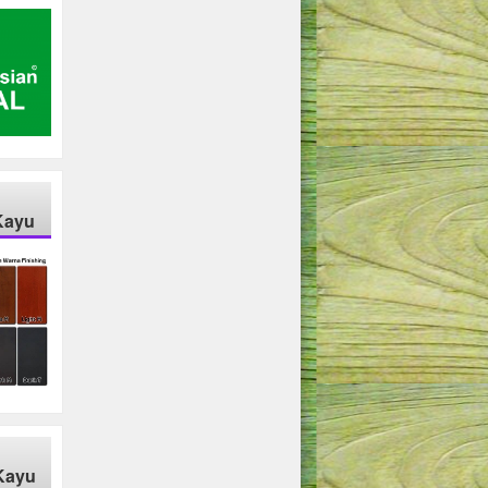
Kayu
Kayu