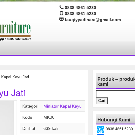
0838 4861 5230
0838 4861 5230
fauqiyyadinara@gmail.com
 Kapal Kayu Jati
Produk – produ
kami
yu Jati
Cari
untuk:
Kategori
Miniatur Kapal Kayu
Kode
MK06
Hubungi Kami
Di lihat
639 kali
0838 4861 5230