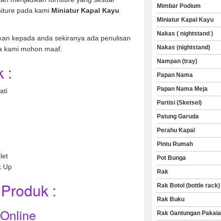
Mimbar Podium
niture pada kami
Miniatur Kapal Kayu
Miniatur Kapal Kayu
Nakas ( nightstand )
kan kepada anda sekiranya ada penulisan
Nakas (nightstand)
a kami mohon maaf.
Nampan (tray)
 :
Papan Nama
Papan Nama Meja
ati
Partisi (Sketsel)
Patung Garuda
Perahu Kapal
Pintu Rumah
let
Pot Bunga
k Up
Rak
Produk :
Rak Botol (bottle rack)
Rak Buku
 Online
Rak Gantungan Pakai