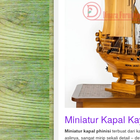
Miniatur Kapal Ka
Miniatur kapal phinisi
terbuat dari k
aslinya, sangat mirip sekali detail – 