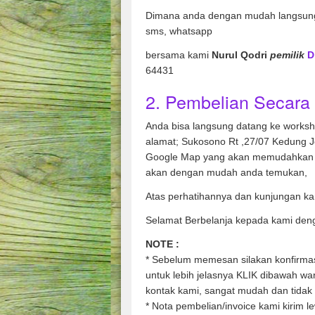
Dimana anda dengan mudah langsung
sms, whatsapp
bersama kami
Nurul Qodri
pemilik
D
64431
2. Pembelian Secara 
Anda bisa langsung datang ke works
alamat; Sukosono Rt ,27/07 Kedung 
Google Map yang akan memudahkan 
akan dengan mudah anda temukan,
Atas perhatihannya dan kunjungan ka
Selamat Berbelanja kepada kami den
NOTE :
* Sebelum memesan silakan konfirmasi
untuk lebih jelasnya KLIK dibawah w
kontak kami, sangat mudah dan tidak 
* Nota pembelian/invoice kami kirim l