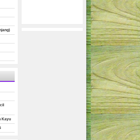
njang)
cil
n Kayu
G