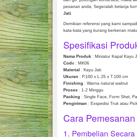
pesanan anda, Segeralah belanja fur
Jati
.
Demikian referensi yang kami sampai
kata-kata yang kurang berkenan mak
Spesifikasi Produk
Nama Produk
: Miniatur Kapal Kayu J
Cod
e : MK06
Material
: Kayu Jati
Ukuran
: P.100 x L.25 x T.100 cm
Finishing
: Warna natural walnut
Proses
: 1-2 Minggu
Packing
: Single Face, Form Shet, Pa
Pengiriman
: Exspedisi Truk atau Pic
Cara Pemesanan 
1. Pembelian Secara