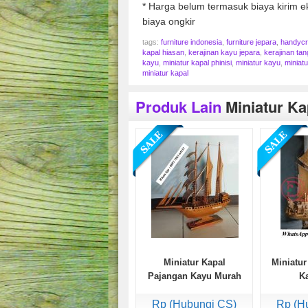
* Harga belum termasuk biaya kirim ek
biaya ongkir
tags:
furniture indonesia
,
furniture jepara
,
handycra
kapal hiasan
,
kerajinan kayu jepara
,
kerajinan tan
kayu
,
miniatur kapal phinisi
,
miniatur kayu
,
miniat
miniatur kapal
Produk Lain
Miniatur K
Miniatur Kapal
Miniatur
Pajangan Kayu Murah
Ka
Rp (Hubungi CS)
Rp (H