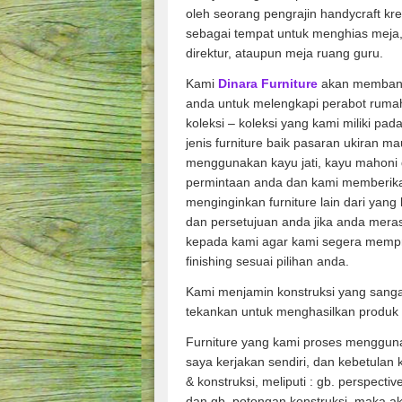
oleh seorang pengrajin handycraft krea
sebagai tempat untuk menghias meja, s
direktur, ataupun meja ruang guru.
Kami
Dinara Furniture
akan membant
anda untuk melengkapi perabot rumah
koleksi – koleksi yang kami miliki pad
jenis furniture baik pasaran ukiran m
menggunakan kayu jati, kayu mahoni 
permintaan anda dan kami memberik
menginginkan furniture lain dari yang
dan persetujuan anda jika anda mera
kepada kami agar kami segera memp
finishing sesuai pilihan anda.
Kami menjamin konstruksi yang sanga
tekankan untuk menghasilkan produk 
Furniture yang kami proses mengguna
saya kerjakan sendiri, dan kebetulan
& konstruksi, meliputi : gb. perspecti
dan gb. potongan konstruksi, maka ak