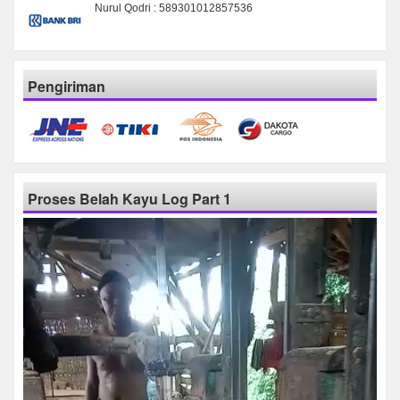
Nurul Qodri : 589301012857536
Pengiriman
Proses Belah Kayu Log Part 1
Pemutar
Video