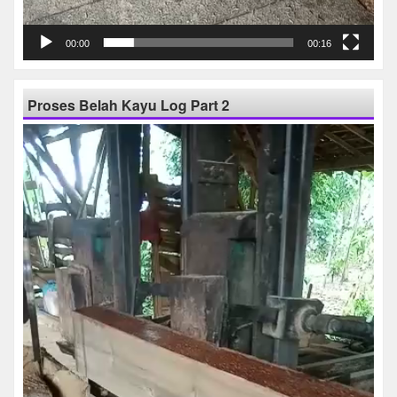
00:00
00:16
Proses Belah Kayu Log Part 2
Pemutar
Video