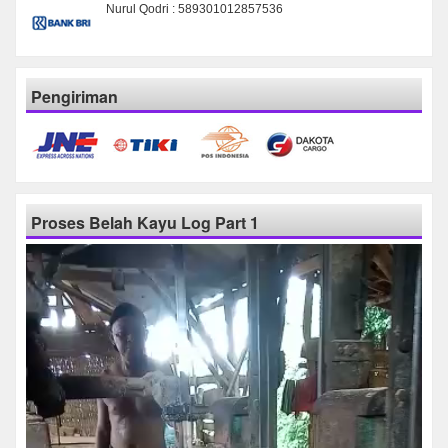
Nurul Qodri : 589301012857536
Pengiriman
Proses Belah Kayu Log Part 1
Pemutar
Video