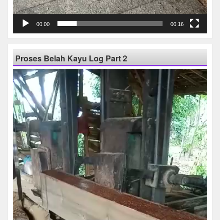
00:00
00:16
Proses Belah Kayu Log Part 2
Pemutar
Video