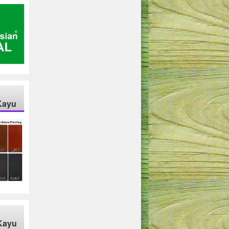
Kayu
Kayu