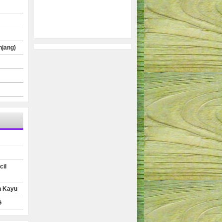
njang)
cil
n Kayu
G