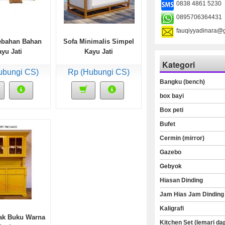
0838 4861 5230
0895706364431
fauqiyyadinara@
ebahan Bahan
Sofa Minimalis Simpel
yu Jati
Kayu Jati
Kategori
ubungi CS)
Rp (Hubungi CS)
Bangku (bench)
box bayi
Box peti
Bufet
Cermin (mirror)
Gazebo
Gebyok
Hiasan Dinding
Jam Hias Jam Dinding
Kaligrafi
ak Buku Warna
Kitchen Set (lemari da