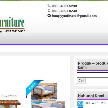
0838 4861 5230
0838 4861 5230
fauqiyyadinara@gmail.com
Produk – produ
kami
Cari
untuk:
Hubungi Kami
0838 4861 5230