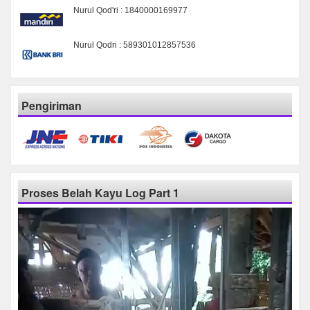
Nurul Qod'ri : 1840000169977
Nurul Qodri : 589301012857536
Pengiriman
Proses Belah Kayu Log Part 1
Pemutar
Video