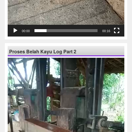
00:00
00:16
Proses Belah Kayu Log Part 2
Pemutar
Video