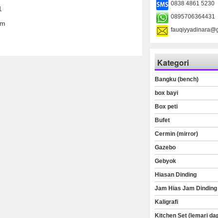
0838 4861 5230
1
0895706364431
om
fauqiyyadinara@
Kategori
Bangku (bench)
box bayi
Box peti
Bufet
Cermin (mirror)
Gazebo
Gebyok
Hiasan Dinding
Jam Hias Jam Dinding
Kaligrafi
Kitchen Set (lemari da