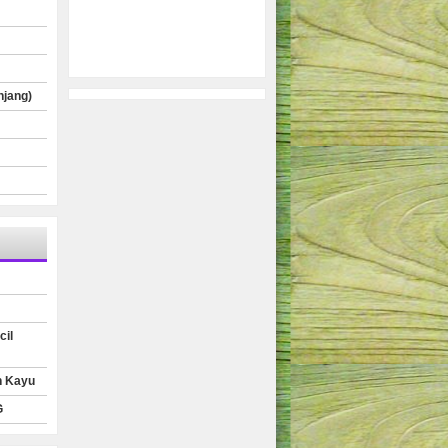
njang)
cil
n Kayu
G