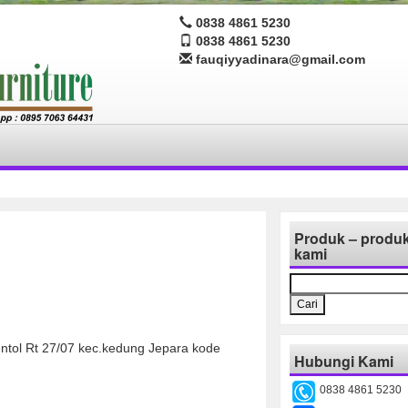
0838 4861 5230
0838 4861 5230
fauqiyyadinara@gmail.com
Produk – produ
kami
Cari
untuk:
ntol Rt 27/07 kec.kedung Jepara kode
Hubungi Kami
0838 4861 5230