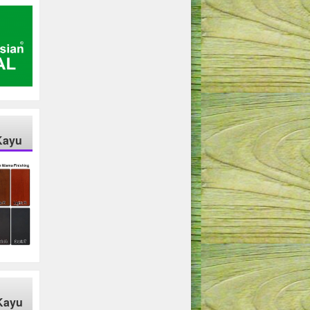
Kayu
Kayu