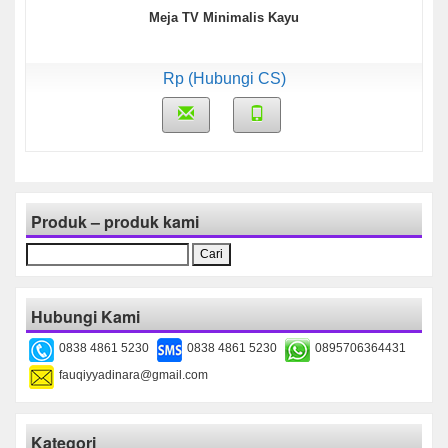
Meja TV Minimalis Kayu
Rp (Hubungi CS)
Produk – produk kami
Cari
untuk:
Hubungi Kami
0838 4861 5230
0838 4861 5230
0895706364431
fauqiyyadinara@gmail.com
Kategori