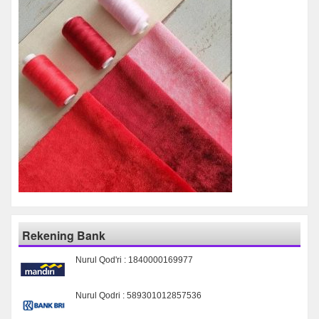
Rekening Bank
Nurul Qod'ri : 1840000169977
Nurul Qodri : 589301012857536