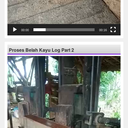
00:00
00:16
Proses Belah Kayu Log Part 2
Pemutar
Video