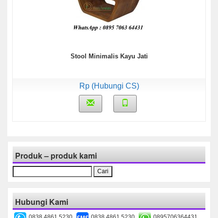
Stool Minimalis Kayu Jati
Rp (Hubungi CS)
Produk – produk kami
Cari
untuk:
Hubungi Kami
0838 4861 5230
0838 4861 5230
0895706364431