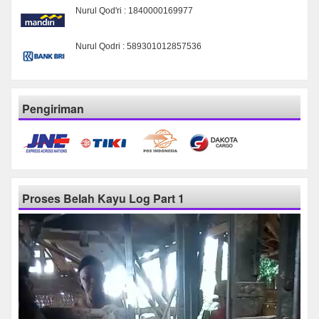
Nurul Qod'ri : 1840000169977
Nurul Qodri : 589301012857536
Pengiriman
Proses Belah Kayu Log Part 1
Pemutar
Video