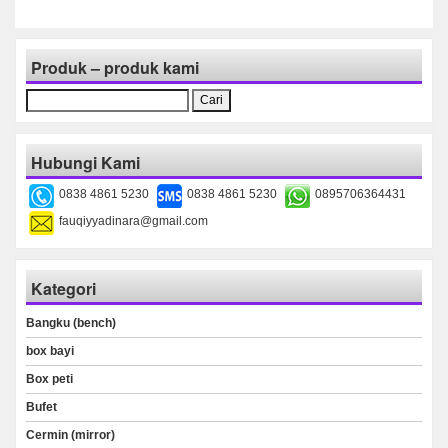
Produk – produk kami
Cari
untuk:
Hubungi Kami
0838 4861 5230
0838 4861 5230
0895706364431
fauqiyyadinara@gmail.com
Kategori
Bangku (bench)
box bayi
Box peti
Bufet
Cermin (mirror)