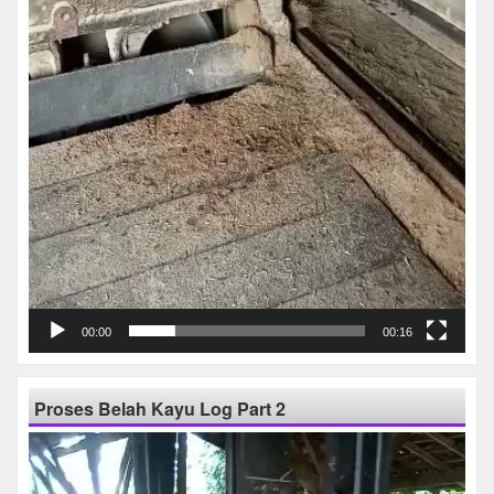
00:00
00:16
Proses Belah Kayu Log Part 2
Pemutar
Video