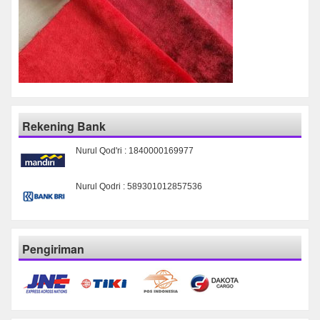
Rekening Bank
Nurul Qod'ri : 1840000169977
Nurul Qodri : 589301012857536
Pengiriman