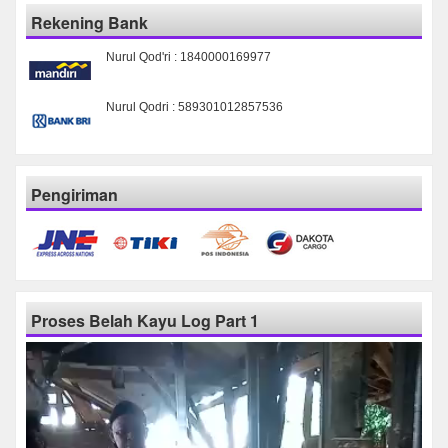
Rekening Bank
Nurul Qod'ri : 1840000169977
Nurul Qodri : 589301012857536
Pengiriman
Proses Belah Kayu Log Part 1
Pemutar
Video