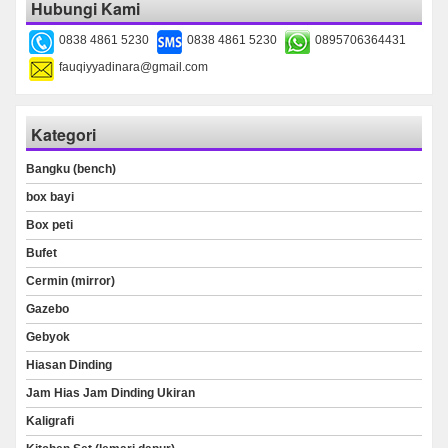
Hubungi Kami
0838 4861 5230
0838 4861 5230
0895706364431
fauqiyyadinara@gmail.com
Kategori
Bangku (bench)
box bayi
Box peti
Bufet
Cermin (mirror)
Gazebo
Gebyok
Hiasan Dinding
Jam Hias Jam Dinding Ukiran
Kaligrafi