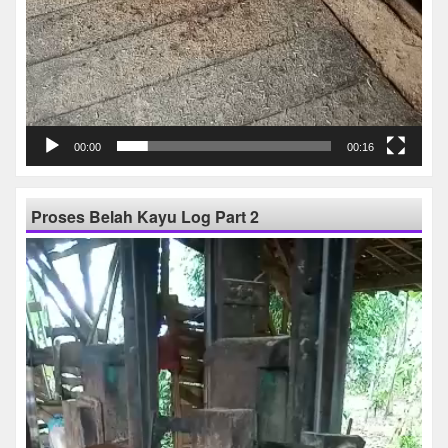
00:00
00:16
Proses Belah Kayu Log Part 2
Pemutar
Video