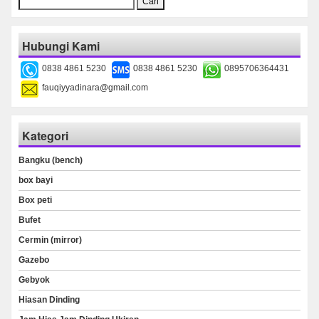
untuk:
Hubungi Kami
0838 4861 5230
0838 4861 5230
0895706364431
fauqiyyadinara@gmail.com
Kategori
Bangku (bench)
box bayi
Box peti
Bufet
Cermin (mirror)
Gazebo
Gebyok
Hiasan Dinding