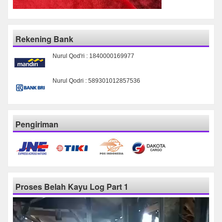
Rekening Bank
Nurul Qod'ri : 1840000169977
Nurul Qodri : 589301012857536
Pengiriman
Proses Belah Kayu Log Part 1
Pemutar
Video