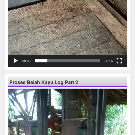
00:00
00:16
Proses Belah Kayu Log Part 2
Pemutar
Video