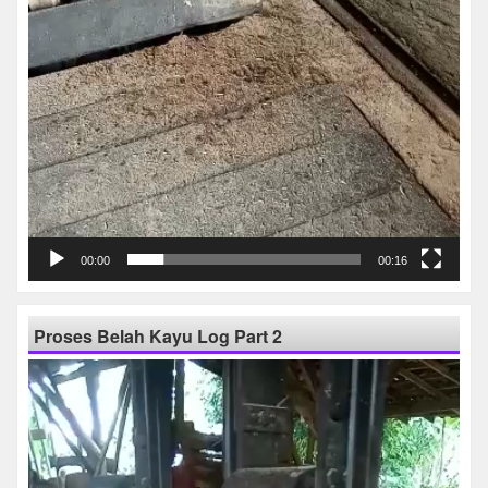
00:00
00:16
Proses Belah Kayu Log Part 2
Pemutar
Video