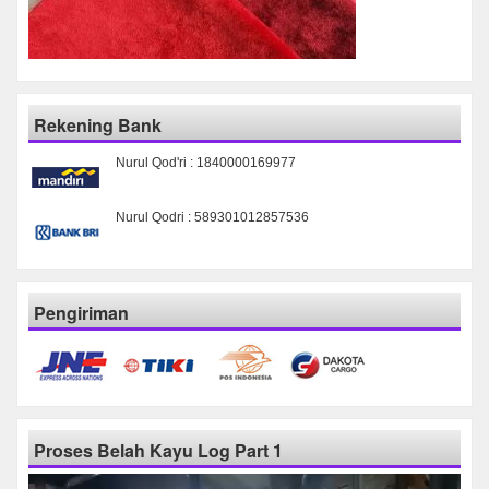
Rekening Bank
Nurul Qod'ri : 1840000169977
Nurul Qodri : 589301012857536
Pengiriman
Proses Belah Kayu Log Part 1
Pemutar