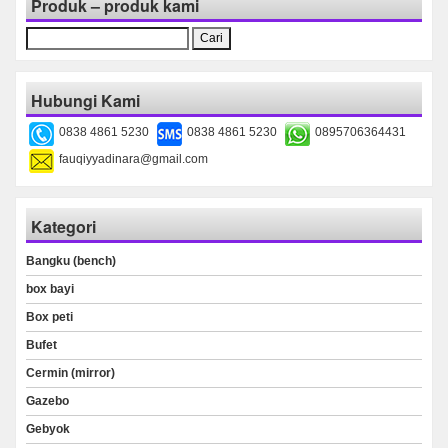
Produk – produk kami
Cari
untuk:
Hubungi Kami
0838 4861 5230
0838 4861 5230
0895706364431
fauqiyyadinara@gmail.com
Kategori
Bangku (bench)
box bayi
Box peti
Bufet
Cermin (mirror)
Gazebo
Gebyok