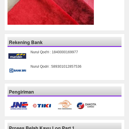
Rekening Bank
Nurul Qod'ri : 1840000169977
Nurul Qodri : 589301012857536
Pengiriman
Proses Belah Kayu Log Part 1