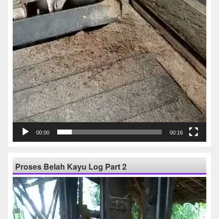
00:00
00:16
Proses Belah Kayu Log Part 2
Pemutar
Video