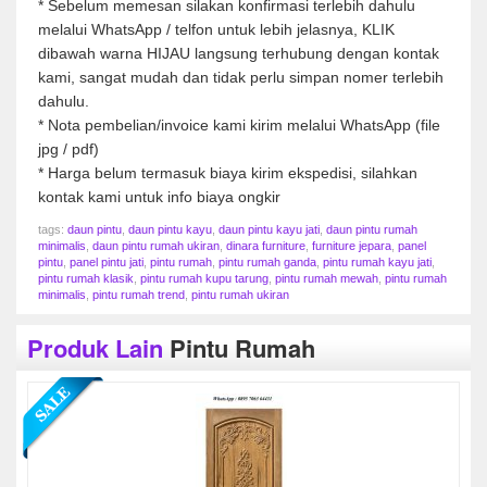
* Sebelum memesan silakan konfirmasi terlebih dahulu
melalui WhatsApp / telfon untuk lebih jelasnya, KLIK
dibawah warna HIJAU langsung terhubung dengan kontak
kami, sangat mudah dan tidak perlu simpan nomer terlebih
dahulu.
* Nota pembelian/invoice kami kirim melalui WhatsApp (file
jpg / pdf)
* Harga belum termasuk biaya kirim ekspedisi, silahkan
kontak kami untuk info biaya ongkir
tags:
daun pintu
,
daun pintu kayu
,
daun pintu kayu jati
,
daun pintu rumah
minimalis
,
daun pintu rumah ukiran
,
dinara furniture
,
furniture jepara
,
panel
pintu
,
panel pintu jati
,
pintu rumah
,
pintu rumah ganda
,
pintu rumah kayu jati
,
pintu rumah klasik
,
pintu rumah kupu tarung
,
pintu rumah mewah
,
pintu rumah
minimalis
,
pintu rumah trend
,
pintu rumah ukiran
Produk Lain
Pintu Rumah