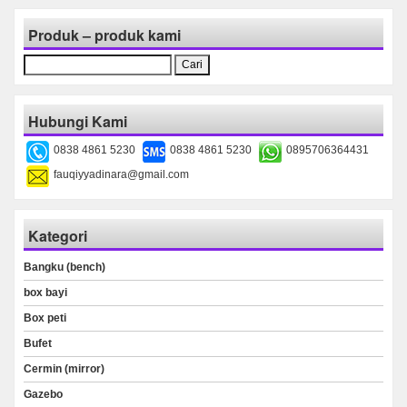
Produk – produk kami
Cari
untuk:
Hubungi Kami
0838 4861 5230
0838 4861 5230
0895706364431
fauqiyyadinara@gmail.com
Kategori
Bangku (bench)
box bayi
Box peti
Bufet
Cermin (mirror)
Gazebo