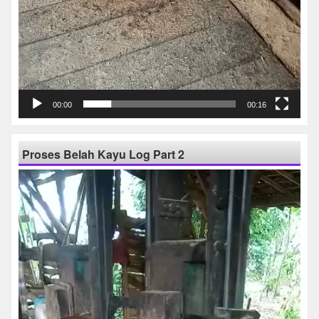
00:00
00:16
Proses Belah Kayu Log Part 2
Pemutar
Video