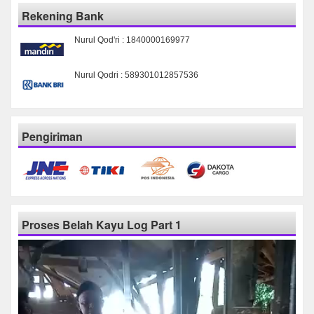
Rekening Bank
Nurul Qod'ri : 1840000169977
Nurul Qodri : 589301012857536
Pengiriman
Proses Belah Kayu Log Part 1
Pemutar
Video