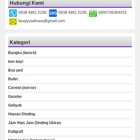
Hubungi Kami
0838 4861 5230
0838 4861 5230
0895706364431
fauqiyyadinara@gmail.com
Kategori
Bangku (bench)
box bayi
Box peti
Bufet
Cermin (mirror)
Gazebo
Gebyok
Hiasan Dinding
Jam Hias Jam Dinding Ukiran
Kaligrafi