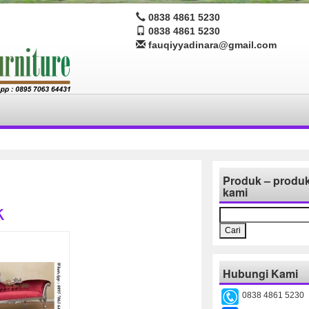
0838 4861 5230
0838 4861 5230
fauqiyyadinara@gmail.com
Produk – produ
kami
k
Cari
untuk:
Hubungi Kami
0838 4861 5230