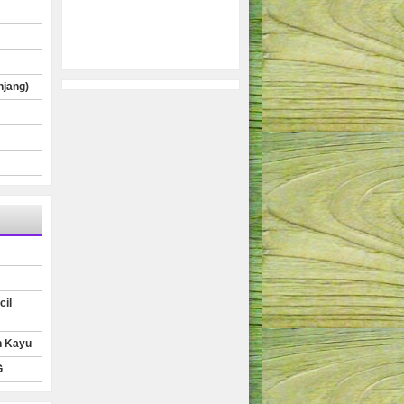
njang)
cil
n Kayu
G