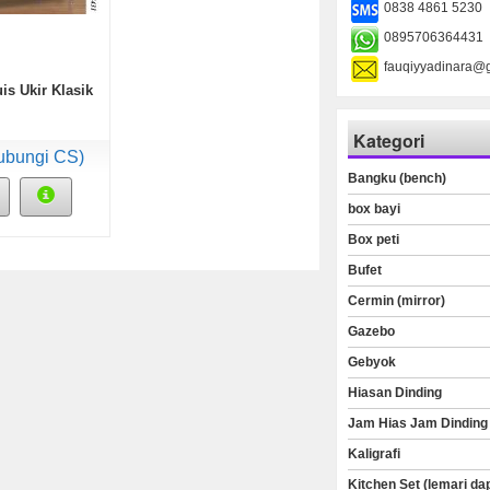
0838 4861 5230
0895706364431
fauqiyyadinara@
is Ukir Klasik
Kategori
ubungi CS)
Bangku (bench)
box bayi
Box peti
Bufet
Cermin (mirror)
Gazebo
Gebyok
Hiasan Dinding
Jam Hias Jam Dinding
Kaligrafi
Kitchen Set (lemari da