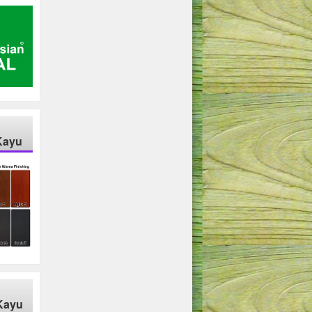
Kayu
Kayu