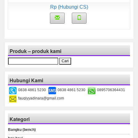
Rp (Hubungi CS)
Produk – produk kami
Cari
untuk:
Hubungi Kami
0838 4861 5230
0838 4861 5230
0895706364431
fauqiyyadinara@gmail.com
Kategori
Bangku (bench)