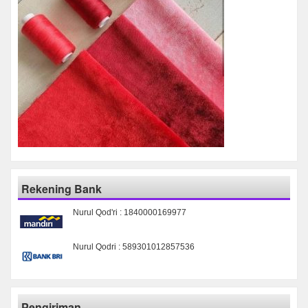
Rekening Bank
Nurul Qod'ri : 1840000169977
Nurul Qodri : 589301012857536
Pengiriman