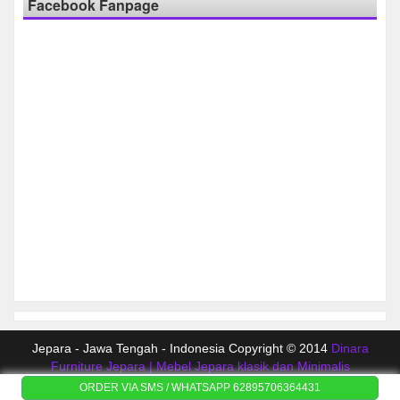
Facebook Fanpage
Jepara - Jawa Tengah - Indonesia Copyright © 2014
Dinara
Furniture Jepara | Mebel Jepara klasik dan Minimalis
ORDER VIA SMS / WHATSAPP 62895706364431