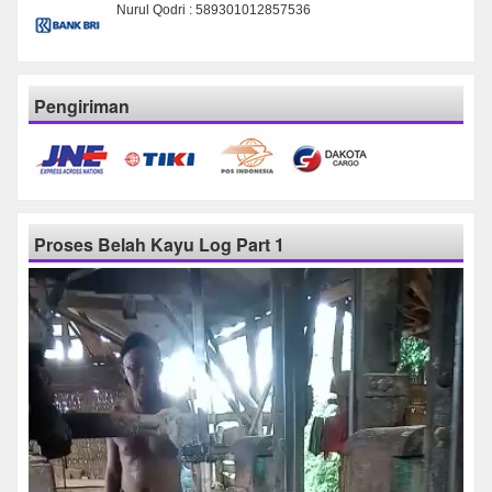
Nurul Qodri : 589301012857536
Pengiriman
Proses Belah Kayu Log Part 1
Pemutar
Video