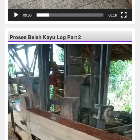
00:00
00:16
Proses Belah Kayu Log Part 2
Pemutar
Video