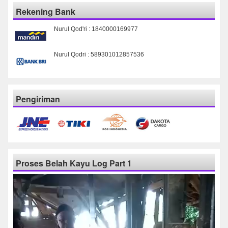
Rekening Bank
Nurul Qod'ri : 1840000169977
Nurul Qodri : 589301012857536
Pengiriman
Proses Belah Kayu Log Part 1
Pemutar
Video