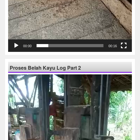
00:00
00:16
Proses Belah Kayu Log Part 2
Pemutar
Video