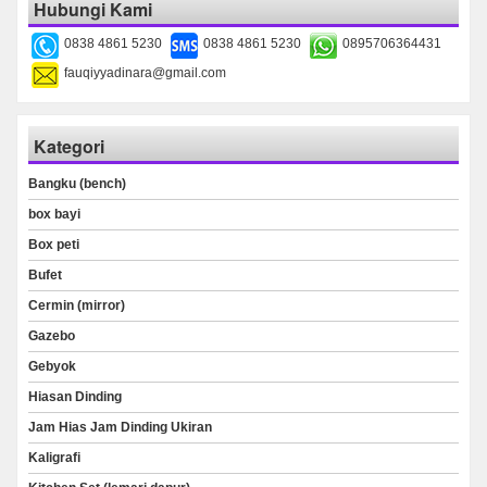
Hubungi Kami
0838 4861 5230
0838 4861 5230
0895706364431
fauqiyyadinara@gmail.com
Kategori
Bangku (bench)
box bayi
Box peti
Bufet
Cermin (mirror)
Gazebo
Gebyok
Hiasan Dinding
Jam Hias Jam Dinding Ukiran
Kaligrafi