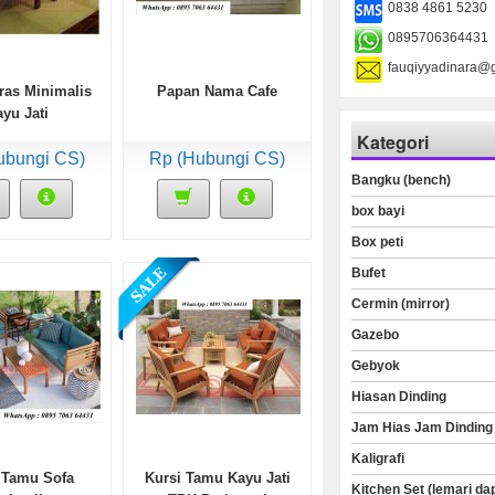
0838 4861 5230
0895706364431
fauqiyyadinara@
ras Minimalis
Papan Nama Cafe
yu Jati
Kategori
ubungi CS)
Rp (Hubungi CS)
Bangku (bench)
box bayi
Box peti
Bufet
Cermin (mirror)
Gazebo
Gebyok
Hiasan Dinding
Jam Hias Jam Dinding
Kaligrafi
 Tamu Sofa
Kursi Tamu Kayu Jati
Kitchen Set (lemari da