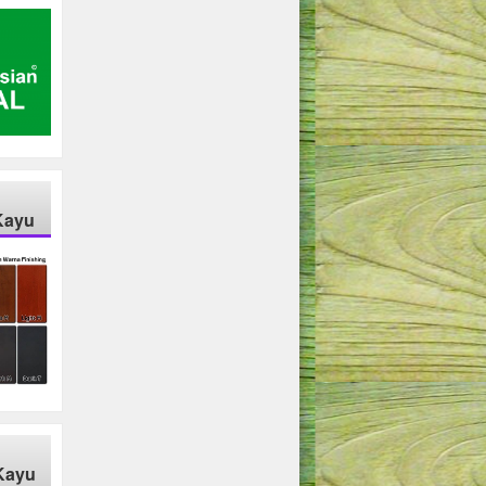
Kayu
Kayu