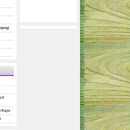
njang)
cil
n Kayu
G