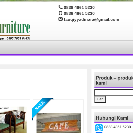
0838 4861 5230
0838 4861 5230
fauqiyyadinara@gmail.com
Produk – produ
kami
Cari
untuk:
Hubungi Kami
0838 4861 5230