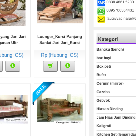
0838 4861 5230
0895706364431
fauqiyyadinara@
yang Jari Jari
Lounger_Kursi Panjang
Kategori
anan Ulir
Santai Jari Jari_Kursi
Panjang Malas 2 Modul
Bangku (bench)
ubungi CS)
Rp (Hubungi CS)
box bayi
Box peti
Bufet
Cermin (mirror)
Gazebo
Gebyok
Hiasan Dinding
Jam Hias Jam Dinding
Kaligrafi
Kitchen Set (lemari da