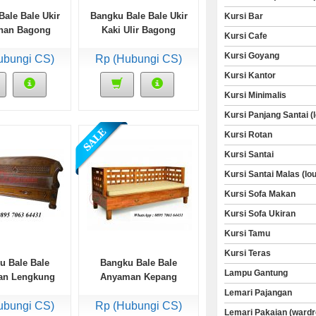
ale Bale Ukir
Bangku Bale Bale Ukir
Kursi Bar
nan Bagong
Kaki Ulir Bagong
Kursi Cafe
Kursi Goyang
ubungi CS)
Rp (Hubungi CS)
Kursi Kantor
Kursi Minimalis
Kursi Panjang Santai (
Kursi Rotan
Kursi Santai
Kursi Santai Malas (lo
Kursi Sofa Makan
Kursi Sofa Ukiran
Kursi Tamu
Kursi Teras
u Bale Bale
Bangku Bale Bale
Lampu Gantung
an Lengkung
Anyaman Kepang
r Anyaman
Lemari Pajangan
ubungi CS)
Rp (Hubungi CS)
Lemari Pakaian (wardr