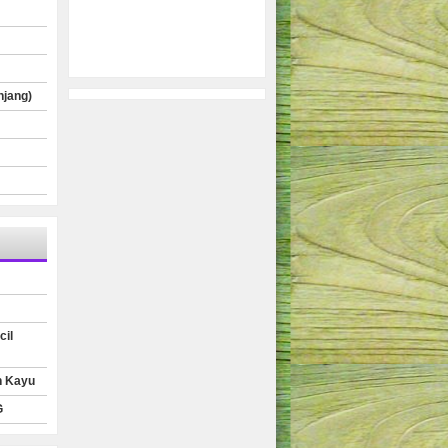
njang)
cil
n Kayu
G