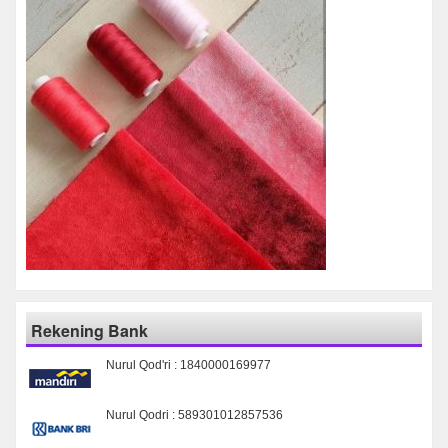
Rekening Bank
Nurul Qod'ri : 1840000169977
Nurul Qodri : 589301012857536