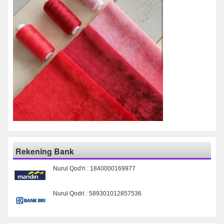
Rekening Bank
Nurul Qod'ri : 1840000169977
Nurul Qodri : 589301012857536