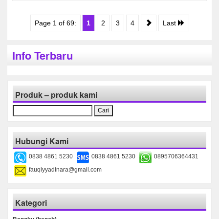
Page 1 of 69:
1
2
3
4
Last
Info Terbaru
Produk – produk kami
Cari
untuk:
Hubungi Kami
0838 4861 5230
0838 4861 5230
0895706364431
fauqiyyadinara@gmail.com
Kategori