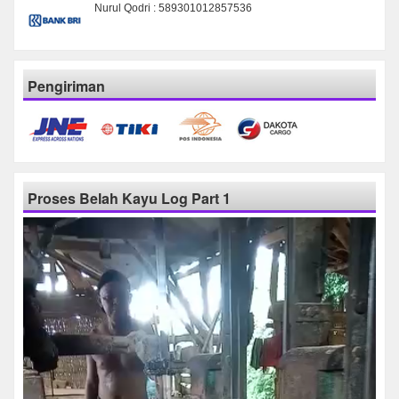
Nurul Qodri : 589301012857536
Pengiriman
Proses Belah Kayu Log Part 1
Pemutar
Video