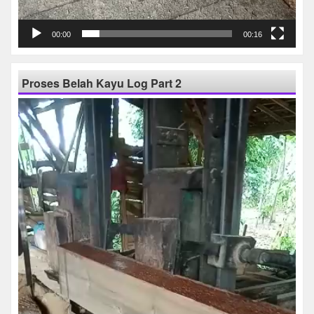
00:00
00:16
Proses Belah Kayu Log Part 2
Pemutar
Video