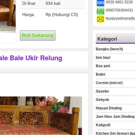
0838 4861 5230
Di lihat
934 kali
0895706364431
Harga
Rp (Hubungi CS)
fauqiyyadinara@
Beli Sekarang
Kategori
Bangku (bench)
le Bale Ukir Relung
box bayi
Box peti
Bufet
Cermin (mirror)
Gazebo
Gebyok
Hiasan Dinding
Jam Hias Jam Dinding
Kaligrafi
Kitchen Set (lemari da