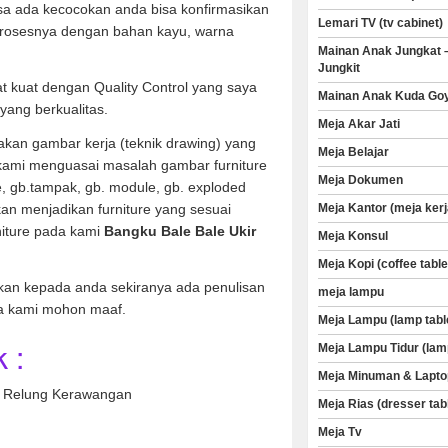
sa ada kecocokan anda bisa konfirmasikan
Lemari TV (tv cabinet)
rosesnya dengan bahan kayu, warna
Mainan Anak Jungkat 
Jungkit
t kuat dengan Quality Control yang saya
Mainan Anak Kuda Go
yang berkualitas.
Meja Akar Jati
kan gambar kerja (teknik drawing) yang
Meja Belajar
 kami menguasai masalah gambar furniture
Meja Dokumen
ve, gb.tampak, gb. module, gb. exploded
an menjadikan furniture yang sesuai
Meja Kantor (meja kerj
niture pada kami
Bangku Bale Bale Ukir
Meja Konsul
Meja Kopi (coffee table
kan kepada anda sekiranya ada penulisan
meja lampu
a kami mohon maaf.
Meja Lampu (lamp tabl
 :
Meja Lampu Tidur (lam
Meja Minuman & Lapto
r Relung Kerawangan
Meja Rias (dresser tab
Meja Tv