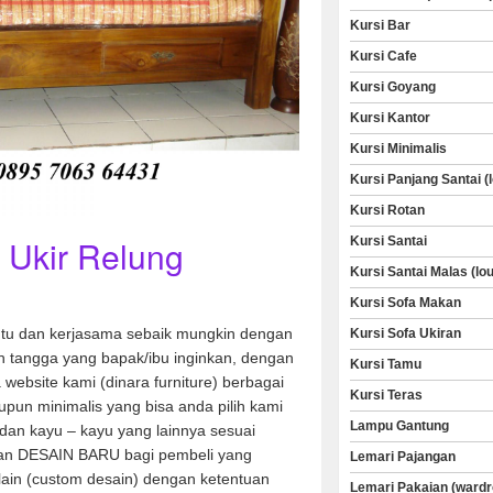
Kursi Bar
Kursi Cafe
Kursi Goyang
Kursi Kantor
Kursi Minimalis
Kursi Panjang Santai (
Kursi Rotan
 Ukir Relung
Kursi Santai
Kursi Santai Malas (lo
Kursi Sofa Makan
u dan kerjasama sebaik mungkin dengan
Kursi Sofa Ukiran
 tangga yang bapak/ibu inginkan, dengan
Kursi Tamu
a website kami (dinara furniture) berbagai
Kursi Teras
aupun minimalis yang bisa anda pilih kami
Lampu Gantung
dan kayu – kayu yang lainnya sesuai
an DESAIN BARU bagi pembeli yang
Lemari Pajangan
 lain (custom desain) dengan ketentuan
Lemari Pakaian (wardr