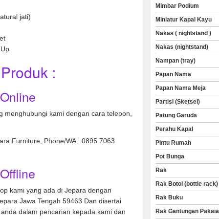
Mimbar Podium
tural jati)
Miniatur Kapal Kayu
Nakas ( nightstand )
et
Nakas (nightstand)
 Up
Nampan (tray)
Produk :
Papan Nama
Papan Nama Meja
 Online
Partisi (Sketsel)
 menghubungi kami dengan cara telepon,
Patung Garuda
Perahu Kapal
nara Furniture, Phone/WA : 0895 7063
Pintu Rumah
Pot Bunga
Offline
Rak
Rak Botol (bottle rack)
hop kami yang ada di Jepara dengan
Rak Buku
Jepara Jawa Tengah 59463 Dan disertai
anda dalam pencarian kepada kami dan
Rak Gantungan Pakai