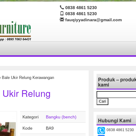
0838 4861 5230
0838 4861 5230
fauqiyyadinara@gmail.com
 Bale Ukir Relung Kerawangan
Produk – produ
kami
 Ukir Relung
Cari
untuk:
Kategori
Bangku (bench)
Hubungi Kami
Kode
BA9
0838 4861 5230