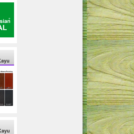
Kayu
Kayu