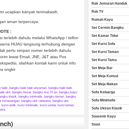
Rak Jemuran Handuk
mi ucapkan banyak terimakasih,
Rak TV
Rumah Kayu
gan aman terpercaya.
Set Cermin Bangku
OTE :
Set Kamar Tidur
 terlebih dahulu melalui WhatsApp / telfon
h warna HIJAU langsung terhubung dengan
Set Kursi Sofa
ak perlu simpan nomer terlebih dahulu.
Set Kursi Taman
kirim lewat Email, JNE, J&T atau Pos
Set Kursi Tamu
kspedisi, silahkan kontak kami untuk info
Set Meja Bar
ya ongkir
Set Meja Konsul
Set Meja Makan
e bale
,
bangku bale bale anyaman
,
bangku bale bale
Sofa Keluarga
ale ukir
,
bangku besar
,
bangku era 70 an
,
bangku kayu
angku klasik
,
bangku minimalis
,
bangku taman
,
bangku
Sofa Minimalis
ir kerawangan
,
bangku ukir rahwana
,
bangku ukir
,
kursi antik
,
kursi minimalis
,
kursi santai
,
kursi taman
,
Sofa Ukiran Klasik
para
Souvenir Kayu
nch)
Stool