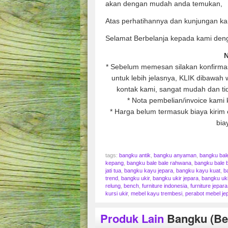
akan dengan mudah anda temukan,
Atas perhatihannya dan kunjungan ka
Selamat Berbelanja kepada kami den
N
* Sebelum memesan silakan konfirmasi
untuk lebih jelasnya, KLIK dibawa
kontak kami, sangat mudah dan tid
* Nota pembelian/invoice kami 
* Harga belum termasuk biaya kirim e
bia
tags:
bangku antik
,
bangku anyaman
,
bangku bal
kepang
,
bangku bale bale rahwana
,
bangku bale b
jati tua
,
bangku kayu jepara
,
bangku kayu kuat
,
b
trend
,
bangku ukir
,
bangku ukir jepara
,
bangku uk
relung
,
bench
,
furniture indonesia
,
furniture jepara
kursi ukir
,
mebel kayu trembesi
,
perabot mebel je
Produk Lain
Bangku (be