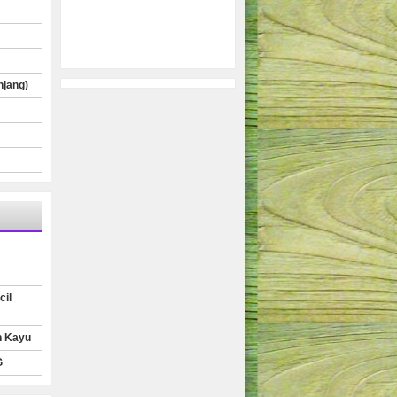
njang)
cil
n Kayu
G