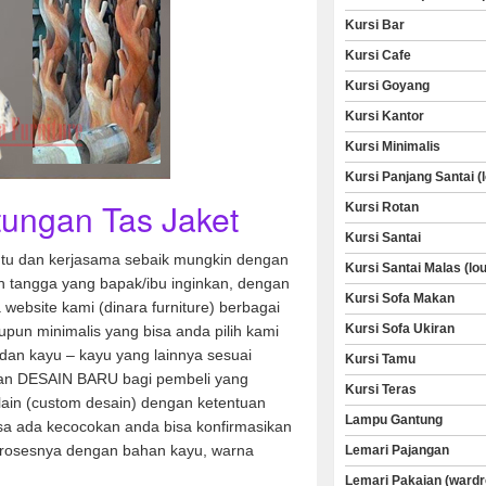
Kursi Bar
Kursi Cafe
Kursi Goyang
Kursi Kantor
Kursi Minimalis
Kursi Panjang Santai (
ungan Tas Jaket
Kursi Rotan
Kursi Santai
u dan kerjasama sebaik mungkin dengan
Kursi Santai Malas (lo
 tangga yang bapak/ibu inginkan, dengan
Kursi Sofa Makan
a website kami (dinara furniture) berbagai
Kursi Sofa Ukiran
aupun minimalis yang bisa anda pilih kami
dan kayu – kayu yang lainnya sesuai
Kursi Tamu
an DESAIN BARU bagi pembeli yang
Kursi Teras
 lain (custom desain) dengan ketentuan
Lampu Gantung
sa ada kecocokan anda bisa konfirmasikan
rosesnya dengan bahan kayu, warna
Lemari Pajangan
Lemari Pakaian (wardr