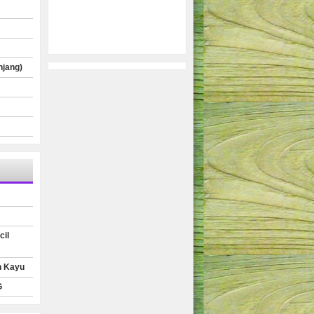
njang)
cil
n Kayu
G