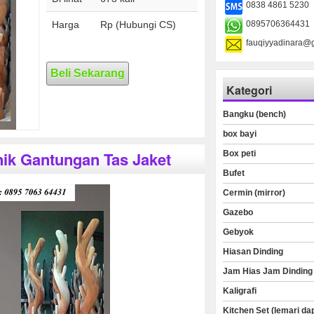
0838 4861 5230
Harga
Rp (Hubungi CS)
0895706364431
fauqiyyadinara@
Beli Sekarang
Kategori
Bangku (bench)
box bayi
nik Gantungan Tas Jaket
Box peti
Bufet
Cermin (mirror)
Gazebo
Gebyok
Hiasan Dinding
Jam Hias Jam Dinding
Kaligrafi
Kitchen Set (lemari da