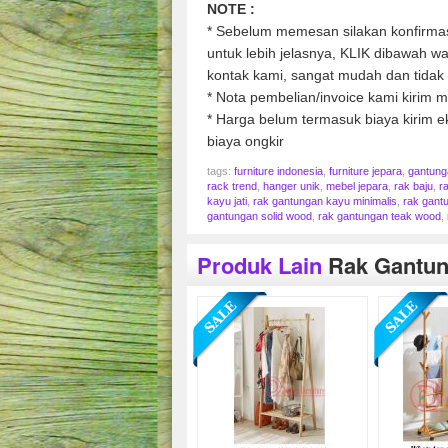
NOTE :
* Sebelum memesan silakan konfirmasi
untuk lebih jelasnya, KLIK dibawah 
kontak kami, sangat mudah dan tidak 
* Nota pembelian/invoice kami kirim me
* Harga belum termasuk biaya kirim ek
biaya ongkir
tags:
furniture indonesia
,
furniture jepara
,
gantung
rack trend
,
hanger unik
,
mebel jepara
,
rak baju
,
r
kayu jati
,
rak gantungan kayu minimalis
,
rak gant
gantungan solid wood
,
rak gantungan teak wood
,
Produk Lain
Rak Gantun