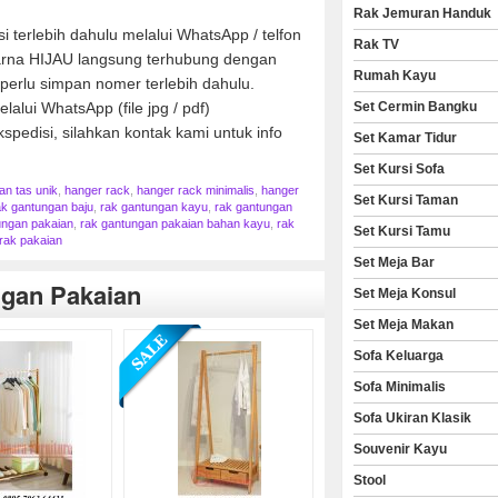
Rak Jemuran Handuk
 terlebih dahulu melalui WhatsApp / telfon
Rak TV
warna HIJAU langsung terhubung dengan
Rumah Kayu
perlu simpan nomer terlebih dahulu.
lalui WhatsApp (file jpg / pdf)
Set Cermin Bangku
spedisi, silahkan kontak kami untuk info
Set Kamar Tidur
Set Kursi Sofa
an tas unik
,
hanger rack
,
hanger rack minimalis
,
hanger
Set Kursi Taman
ak gantungan baju
,
rak gantungan kayu
,
rak gantungan
ungan pakaian
,
rak gantungan pakaian bahan kayu
,
rak
Set Kursi Tamu
rak pakaian
Set Meja Bar
gan Pakaian
Set Meja Konsul
Set Meja Makan
Sofa Keluarga
Sofa Minimalis
Sofa Ukiran Klasik
Souvenir Kayu
Stool