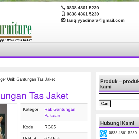
0838 4861 5230
0838 4861 5230
fauqiyyadinara@gmail.com
ger Unik Gantungan Tas Jaket
Produk – produ
kami
ungan Tas Jaket
Cari
untuk:
Kategori
Rak Gantungan
Pakaian
Hubungi Kami
Kode
RG05
0838 4861 5230
Di lihat
673 kali