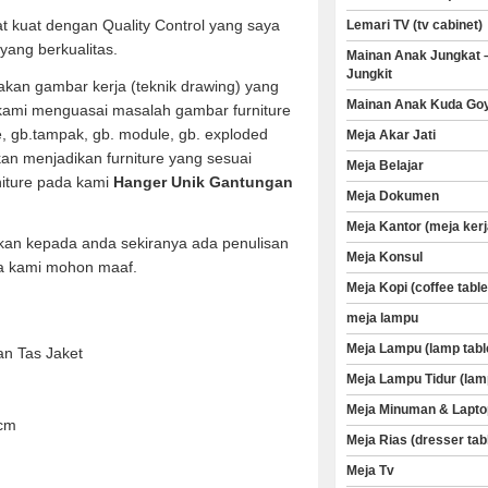
t kuat dengan Quality Control yang saya
Lemari TV (tv cabinet)
yang berkualitas.
Mainan Anak Jungkat 
Jungkit
kan gambar kerja (teknik drawing) yang
Mainan Anak Kuda Go
 kami menguasai masalah gambar furniture
ve, gb.tampak, gb. module, gb. exploded
Meja Akar Jati
an menjadikan furniture yang sesuai
Meja Belajar
niture pada kami
Hanger Unik Gantungan
Meja Dokumen
Meja Kantor (meja kerj
kan kepada anda sekiranya ada penulisan
Meja Konsul
a kami mohon maaf.
Meja Kopi (coffee table
meja lampu
Meja Lampu (lamp tabl
n Tas Jaket
Meja Lampu Tidur (lam
Meja Minuman & Lapto
 cm
Meja Rias (dresser tab
Meja Tv