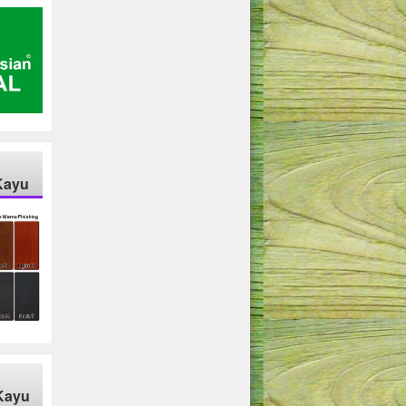
Kayu
Kayu