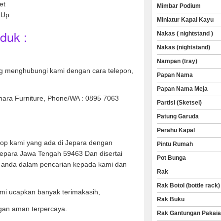
et
Mimbar Podium
 Up
Miniatur Kapal Kayu
duk :
Nakas ( nightstand )
Nakas (nightstand)
Nampan (tray)
 menghubungi kami dengan cara telepon,
Papan Nama
Papan Nama Meja
nara Furniture, Phone/WA : 0895 7063
Partisi (Sketsel)
Patung Garuda
Perahu Kapal
hop kami yang ada di Jepara dengan
Pintu Rumah
Jepara Jawa Tengah 59463 Dan disertai
Pot Bunga
anda dalam pencarian kepada kami dan
Rak
Rak Botol (bottle rack)
mi ucapkan banyak terimakasih,
Rak Buku
gan aman terpercaya.
Rak Gantungan Pakai