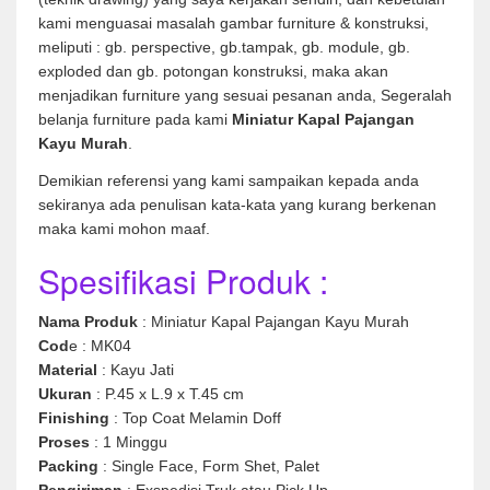
kami menguasai masalah gambar furniture & konstruksi,
meliputi : gb. perspective, gb.tampak, gb. module, gb.
exploded dan gb. potongan konstruksi, maka akan
menjadikan furniture yang sesuai pesanan anda, Segeralah
belanja furniture pada kami
Miniatur Kapal Pajangan
Kayu Murah
.
Demikian referensi yang kami sampaikan kepada anda
sekiranya ada penulisan kata-kata yang kurang berkenan
maka kami mohon maaf.
Spesifikasi Produk :
Nama Produk
: Miniatur Kapal Pajangan Kayu Murah
Cod
e : MK04
Material
: Kayu Jati
Ukuran
: P.45 x L.9 x T.45 cm
Finishing
: Top Coat Melamin Doff
Proses
: 1 Minggu
Packing
: Single Face, Form Shet, Palet
Pengiriman
: Exspedisi Truk atau Pick Up