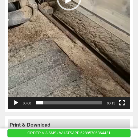
00:00
00:13
Print & Download
ORDER VIA SMS / WHATSAPP 62895706364431