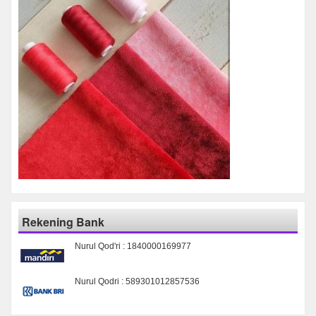
Rekening Bank
Nurul Qod'ri : 1840000169977
Nurul Qodri : 589301012857536