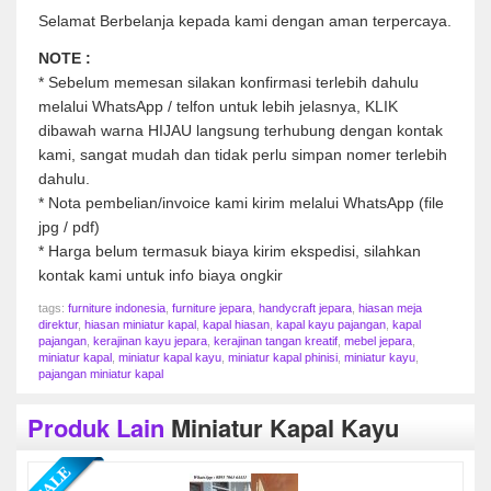
Selamat Berbelanja kepada kami dengan aman terpercaya.
NOTE :
* Sebelum memesan silakan konfirmasi terlebih dahulu
melalui WhatsApp / telfon untuk lebih jelasnya, KLIK
dibawah warna HIJAU langsung terhubung dengan kontak
kami, sangat mudah dan tidak perlu simpan nomer terlebih
dahulu.
* Nota pembelian/invoice kami kirim melalui WhatsApp (file
jpg / pdf)
* Harga belum termasuk biaya kirim ekspedisi, silahkan
kontak kami untuk info biaya ongkir
tags:
furniture indonesia
,
furniture jepara
,
handycraft jepara
,
hiasan meja
direktur
,
hiasan miniatur kapal
,
kapal hiasan
,
kapal kayu pajangan
,
kapal
pajangan
,
kerajinan kayu jepara
,
kerajinan tangan kreatif
,
mebel jepara
,
miniatur kapal
,
miniatur kapal kayu
,
miniatur kapal phinisi
,
miniatur kayu
,
pajangan miniatur kapal
Produk Lain
Miniatur Kapal Kayu