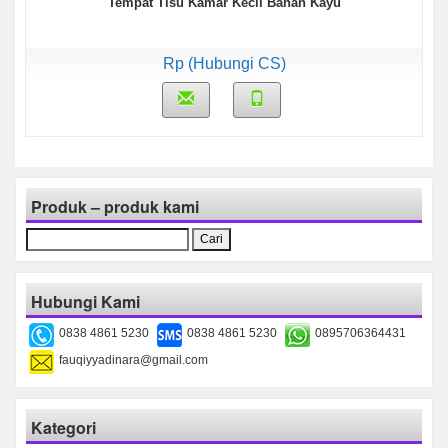
Tempat Tisu Kamar Kecil Bahan Kayu
Rp (Hubungi CS)
Produk – produk kami
Cari
untuk:
Hubungi Kami
0838 4861 5230
0838 4861 5230
0895706364431
fauqiyyadinara@gmail.com
Kategori