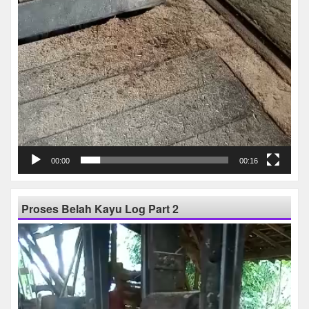
00:00
00:16
Proses Belah Kayu Log Part 2
Pemutar
Video