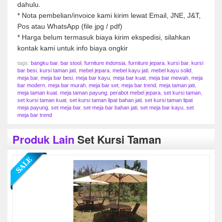
dahulu.
* Nota pembelian/invoice kami kirim lewat Email, JNE, J&T,
Pos atau WhatsApp (file jpg / pdf)
* Harga belum termasuk biaya kirim ekspedisi, silahkan
kontak kami untuk info biaya ongkir
tags:
bangku bar
,
bar stool
,
furniture indonsia
,
furniture jepara
,
kursi bar
,
kursi
bar besi
,
kursi taman jati
,
mebel jepara
,
mebel kayu jati
,
mebel kayu solid
,
meja bar
,
meja bar besi
,
meja bar kayu
,
meja bar kuat
,
meja bar mewah
,
meja
bar modern
,
meja bar murah
,
meja bar set
,
meja bar trend
,
meja taman jati
,
meja taman kuat
,
meja taman payung
,
perabot mebel jepara
,
set kursi taman
,
set kursi taman kuat
,
set kursi taman lipat bahan jati
,
set kursi taman lipat
meja payung
,
set meja bar
,
set meja bar bahan jati
,
set meja bar kayu
,
set
meja bar trend
Produk Lain
Set Kursi Taman