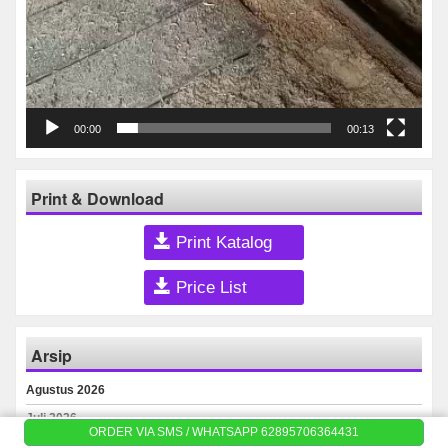
00:00
00:13
Print & Download
Print Katalog
Price List
Arsip
Agustus 2026
Juli 2026
ORDER VIA SMS / WHATSAPP 62895706364431
Juni 2026