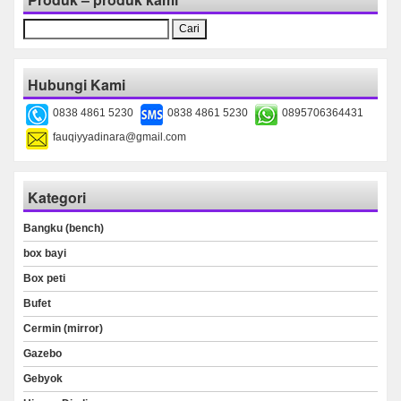
Cari
untuk:
Hubungi Kami
0838 4861 5230
0838 4861 5230
0895706364431
fauqiyyadinara@gmail.com
Kategori
Bangku (bench)
box bayi
Box peti
Bufet
Cermin (mirror)
Gazebo
Gebyok