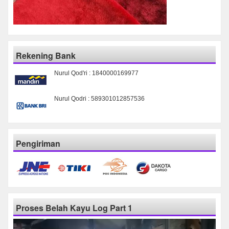
Rekening Bank
Nurul Qod'ri : 1840000169977
Nurul Qodri : 589301012857536
Pengiriman
Proses Belah Kayu Log Part 1
Pemutar