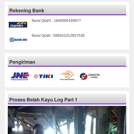
Rekening Bank
Nurul Qod'ri : 1840000169977
Nurul Qodri : 589301012857536
Pengiriman
Proses Belah Kayu Log Part 1
Pemutar
Video