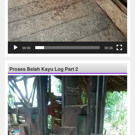
00:00
00:16
Proses Belah Kayu Log Part 2
Pemutar
Video