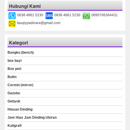
Hubungi Kami
0838 4861 5230
0838 4861 5230
0895706364431
fauqiyyadinara@gmail.com
Kategori
Bangku (bench)
box bayi
Box peti
Bufet
Cermin (mirror)
Gazebo
Gebyok
Hiasan Dinding
Jam Hias Jam Dinding Ukiran
Kaligrafi