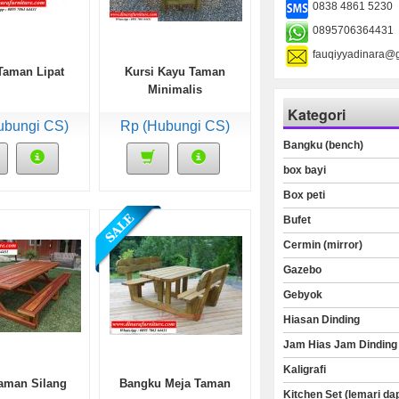
0838 4861 5230
0895706364431
fauqiyyadinara@
Taman Lipat
Kursi Kayu Taman
Minimalis
Kategori
ubungi CS)
Rp (Hubungi CS)
Bangku (bench)
box bayi
Box peti
Bufet
Cermin (mirror)
Gazebo
Gebyok
Hiasan Dinding
Jam Hias Jam Dinding
Kaligrafi
aman Silang
Bangku Meja Taman
Kitchen Set (lemari da