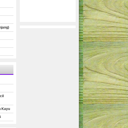
njang)
cil
n Kayu
G