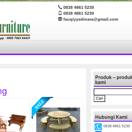
0838 4861 5230
0838 4861 5230
fauqiyyadinara@gmail.com
Produk – produ
kami
ng
Cari
untuk:
Hubungi Kami
0838 4861 5230