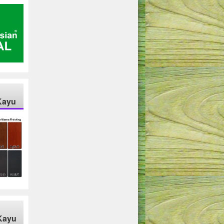
Kayu
Kayu