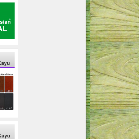
Kayu
Kayu