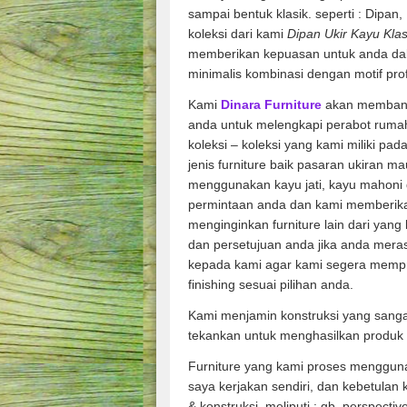
sampai bentuk klasik. seperti : Dipan
koleksi dari kami
Dipan Ukir Kayu Kla
memberikan kepuasan untuk anda dala
minimalis kombinasi dengan motif prof
Kami
Dinara Furniture
akan membant
anda untuk melengkapi perabot rumah
koleksi – koleksi yang kami miliki pad
jenis furniture baik pasaran ukiran m
menggunakan kayu jati, kayu mahoni 
permintaan anda dan kami memberik
menginginkan furniture lain dari yang
dan persetujuan anda jika anda mera
kepada kami agar kami segera memp
finishing sesuai pilihan anda.
Kami menjamin konstruksi yang sang
tekankan untuk menghasilkan produk 
Furniture yang kami proses mengguna
saya kerjakan sendiri, dan kebetulan
& konstruksi, meliputi : gb. perspecti