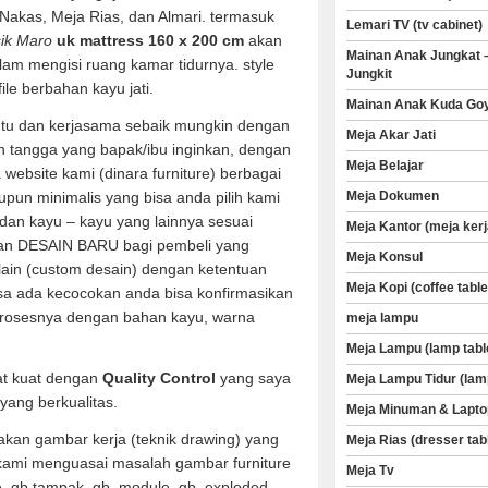
, Nakas, Meja Rias, dan Almari. termasuk
Lemari TV (tv cabinet)
sik Maro
uk mattress 160 x 200 cm
akan
Mainan Anak Jungkat 
m mengisi ruang kamar tidurnya. style
Jungkit
ile berbahan kayu jati.
Mainan Anak Kuda Go
u dan kerjasama sebaik mungkin dengan
Meja Akar Jati
 tangga yang bapak/ibu inginkan, dengan
Meja Belajar
a website kami (dinara furniture) berbagai
aupun minimalis yang bisa anda pilih kami
Meja Dokumen
dan kayu – kayu yang lainnya sesuai
Meja Kantor (meja kerj
an DESAIN BARU bagi pembeli yang
Meja Konsul
 lain (custom desain) dengan ketentuan
Meja Kopi (coffee table
sa ada kecocokan anda bisa konfirmasikan
rosesnya dengan bahan kayu, warna
meja lampu
Meja Lampu (lamp tabl
at kuat dengan
Quality Control
yang saya
Meja Lampu Tidur (lam
yang berkualitas.
Meja Minuman & Lapto
kan gambar kerja (teknik drawing) yang
Meja Rias (dresser tab
 kami menguasai masalah gambar furniture
Meja Tv
ve, gb.tampak, gb. module, gb. exploded