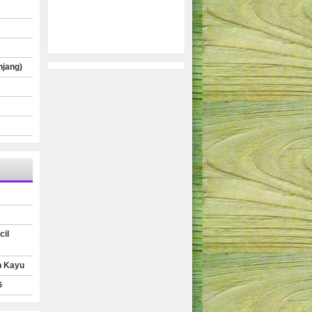
njang)
cil
n Kayu
G