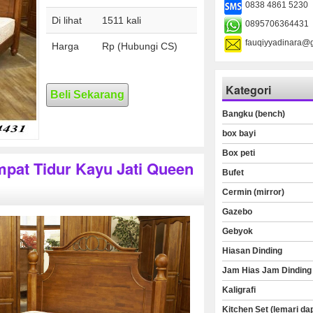
0838 4861 5230
Di lihat
1511 kali
0895706364431
fauqiyyadinara@
Harga
Rp (Hubungi CS)
Kategori
Beli Sekarang
Bangku (bench)
box bayi
Box peti
mpat Tidur Kayu Jati Queen
Bufet
Cermin (mirror)
Gazebo
Gebyok
Hiasan Dinding
Jam Hias Jam Dinding
Kaligrafi
Kitchen Set (lemari da