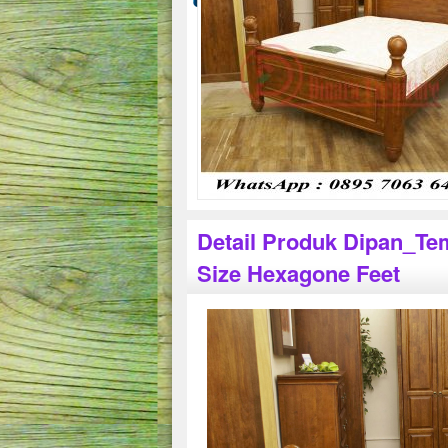
Detail Produk Dipan_Te
Size Hexagone Feet