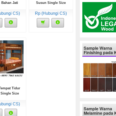
 Bahan Jati
Susun Single Size
Bahan Kayu
ubungi CS)
Rp (Hubungi CS)
Sample Warna
Finishing pada 
Tempat Tidur
Single Size
gan Laci
ubungi CS)
Sample Warna
Melamine pada 