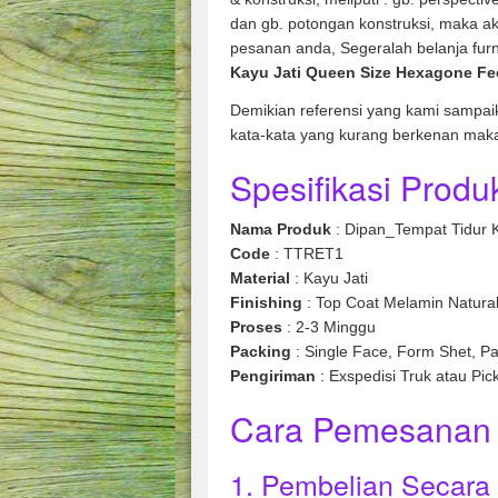
dan gb. potongan konstruksi, maka ak
pesanan anda, Segeralah belanja fur
Kayu Jati Queen Size Hexagone Fe
Demikian referensi yang kami sampai
kata-kata yang kurang berkenan mak
Spesifikasi Produk
Nama Produk
: Dipan_Tempat Tidur 
Code
: TTRET1
Material
: Kayu Jati
Finishing
: Top Coat Melamin Natura
Proses
: 2-3 Minggu
Packing
: Single Face, Form Shet, Pa
Pengiriman
: Exspedisi Truk atau Pic
Cara Pemesanan 
1. Pembelian Secara