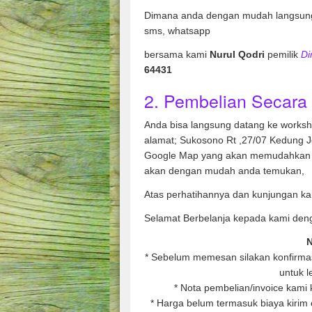
Dimana anda dengan mudah langsung
sms, whatsapp
bersama kami
Nurul Qodri
pemilik
Di
64431
2. Pembelian Secara 
Anda bisa langsung datang ke works
alamat; Sukosono Rt ,27/07 Kedung 
Google Map yang akan memudahkan 
akan dengan mudah anda temukan,
Atas perhatihannya dan kunjungan ka
Selamat Berbelanja kepada kami den
N
* Sebelum memesan silakan konfirmasi
untuk l
* Nota pembelian/invoice kami 
* Harga belum termasuk biaya kirim e