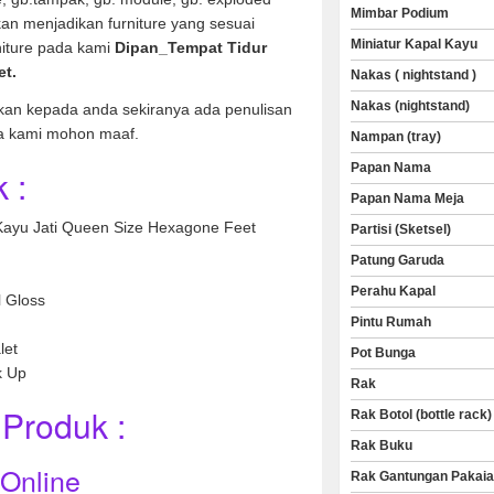
Mimbar Podium
an menjadikan furniture yang sesuai
Miniatur Kapal Kayu
niture pada kami
Dipan_Tempat Tidur
et.
Nakas ( nightstand )
Nakas (nightstand)
kan kepada anda sekiranya ada penulisan
a kami mohon maaf.
Nampan (tray)
Papan Nama
 :
Papan Nama Meja
Kayu Jati Queen Size Hexagone Feet
Partisi (Sketsel)
Patung Garuda
Perahu Kapal
l Gloss
Pintu Rumah
let
Pot Bunga
k Up
Rak
Produk :
Rak Botol (bottle rack)
Rak Buku
 Online
Rak Gantungan Pakai