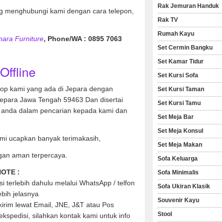
Rak Jemuran Handuk
 menghubungi kami dengan cara telepon,
Rak TV
Rumah Kayu
nara Furniture
, Phone/WA : 0895 7063
Set Cermin Bangku
Set Kamar Tidur
Offline
Set Kursi Sofa
hop kami yang ada di Jepara dengan
Set Kursi Taman
Jepara Jawa Tengah 59463 Dan disertai
Set Kursi Tamu
anda dalam pencarian kepada kami dan
Set Meja Bar
Set Meja Konsul
mi ucapkan banyak terimakasih,
Set Meja Makan
gan aman terpercaya.
Sofa Keluarga
OTE :
Sofa Minimalis
 terlebih dahulu melalui WhatsApp / telfon
Sofa Ukiran Klasik
ebih jelasnya
Souvenir Kayu
kirim lewat Email, JNE, J&T atau Pos
Stool
kspedisi, silahkan kontak kami untuk info