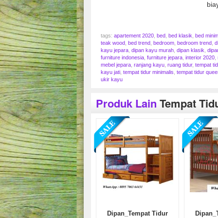
bia
tags:
apartement 2020
,
bed
,
bed klasik
,
bed minim
teak wood
,
bed trend
,
bedroom
,
bedroom trend
,
d
kayu jepara
,
dipan kayu murah
,
dipan klasik
,
dipa
furniture indonesia
,
furniture jepara
,
interior 2020
,
mebel jepara
,
ranjang kayu
,
ruang tidur
,
tempat tid
kayu jati
,
tempat tidur minimalis
,
tempat tidur quee
ukir kayu
Produk Lain
Tempat Tidu
Dipan_Tempat Tidur
Dipan_