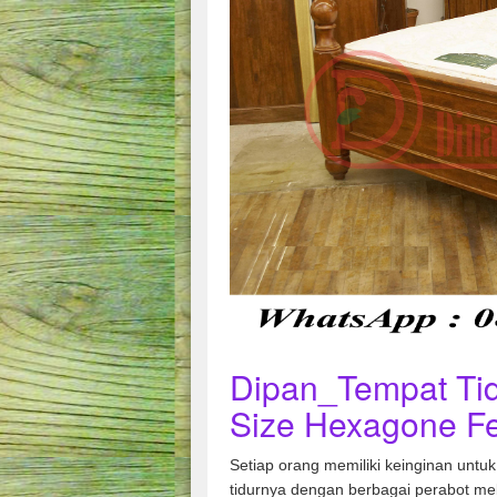
Dipan_Tempat Tid
Size Hexagone F
Setiap orang memiliki keinginan unt
tidurnya dengan berbagai perabot meb