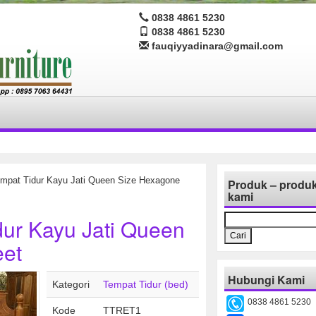
0838 4861 5230
0838 4861 5230
fauqiyyadinara@gmail.com
mpat Tidur Kayu Jati Queen Size Hexagone
Produk – produ
kami
Cari
ur Kayu Jati Queen
untuk:
eet
Hubungi Kami
Kategori
Tempat Tidur (bed)
0838 4861 5230
Kode
TTRET1