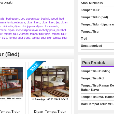
ya ongkir
Stool Minimalis
Tempat Telur
Tempat Tidur (bed)
alis
,
bed queen
,
bed queen size
,
bed slid wood
,
bed
inara furniture jepara
,
dipan kayu
,
dipan kayu jati
,
dipan
Tempat Tidur (dipan ra
n minimalis
,
dipan ukir jepara
,
dipan ukir mewah
,
mebel dipan
,
mebel dipan kayu
,
mebel jepara
,
perabot
Tempat Tisu
ur
,
tempat tidur 2 orang
,
tempat tidur bola
,
tempat tidur
n size
,
tempat tidur trend
,
tempat tidur ukir
,
tempat tidur
Troli
Uncategorized
r (bed)
Pos Produk
Tempat Tisu Dinding
Tempat Tisu Rol
Tempat Tisu Kamar Ke
Bahan Kayu
Tempat Tisu WC Baha
Baki Tempat Telur MB
Tempat Tidur
Dipan_Tempat Tidur