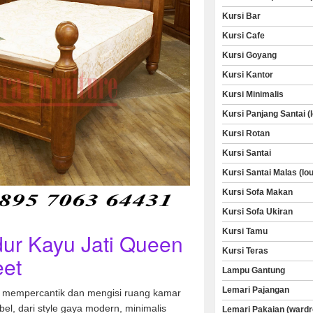
Kursi Bar
Kursi Cafe
Kursi Goyang
Kursi Kantor
Kursi Minimalis
Kursi Panjang Santai (
Kursi Rotan
Kursi Santai
Kursi Santai Malas (lo
Kursi Sofa Makan
Kursi Sofa Ukiran
Kursi Tamu
ur Kayu Jati Queen
Kursi Teras
eet
Lampu Gantung
Lemari Pajangan
uk mempercantik dan mengisi ruang kamar
el, dari style gaya modern, minimalis
Lemari Pakaian (wardr