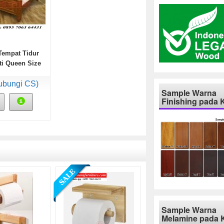
Tempat Tidur
ti Queen Size
gone Feet
ubungi CS)
Sample Warna
Finishing pada 
Sample Warna
Melamine pada 