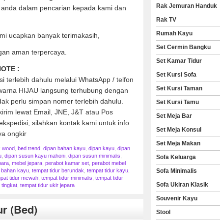
Rak Jemuran Handuk
anda dalam pencarian kepada kami dan
Rak TV
Rumah Kayu
mi ucapkan banyak terimakasih,
Set Cermin Bangku
gan aman terpercaya.
Set Kamar Tidur
OTE :
Set Kursi Sofa
 terlebih dahulu melalui WhatsApp / telfon
Set Kursi Taman
h warna HIJAU langsung terhubung dengan
ak perlu simpan nomer terlebih dahulu.
Set Kursi Tamu
kirim lewat Email, JNE, J&T atau Pos
Set Meja Bar
kspedisi, silahkan kontak kami untuk info
Set Meja Konsul
ya ongkir
Set Meja Makan
k wood
,
bed trend
,
dipan bahan kayu
,
dipan kayu
,
dipan
u
,
dipan susun kayu mahoni
,
dipan susun minimalis
,
Sofa Keluarga
para
,
mebel jepara
,
perabot kamar set
,
perabot mebel
Sofa Minimalis
r bahan kayu
,
tempat tidur berundak
,
tempat tidur kayu
,
pat tidur mewah
,
tempat tidur minimalis
,
tempat tidur
Sofa Ukiran Klasik
 tingkat
,
tempat tidur ukir jepara
Souvenir Kayu
r (bed)
Stool