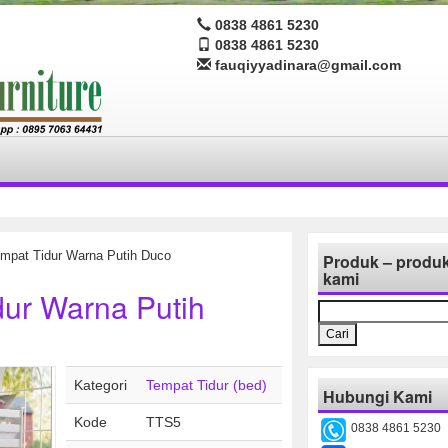
0838 4861 5230
0838 4861 5230
fauqiyyadinara@gmail.com
mpat Tidur Warna Putih Duco
Produk – produ
kami
ur Warna Putih
Cari
untuk:
Kategori
Tempat Tidur (bed)
Hubungi Kami
Kode
TTS5
0838 4861 5230