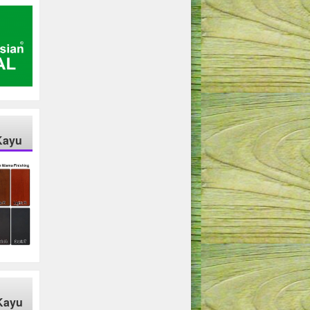
Kayu
Kayu