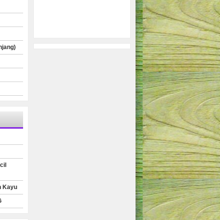
njang)
cil
n Kayu
G