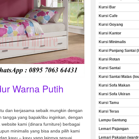
Kursi Bar
Kursi Cafe
Kursi Goyang
Kursi Kantor
Kursi Minimalis
Kursi Panjang Santai (
Kursi Rotan
Kursi Santai
Kursi Santai Malas (lo
ur Warna Putih
Kursi Sofa Makan
Kursi Sofa Ukiran
Kursi Tamu
u dan kerjasama sebaik mungkin dengan
Kursi Teras
 tangga yang bapak/ibu inginkan, dengan
Lampu Gantung
a website kami (dinara furniture) berbagai
Lemari Pajangan
aupun minimalis yang bisa anda pilih kami
Lemari Pakaian (wardr
dan kayu – kayu yang lainnya sesuai