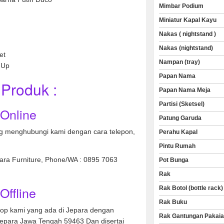
Mimbar Podium
Miniatur Kapal Kayu
Nakas ( nightstand )
Nakas (nightstand)
et
Nampan (tray)
 Up
Papan Nama
Produk :
Papan Nama Meja
Partisi (Sketsel)
 Online
Patung Garuda
 menghubungi kami dengan cara telepon,
Perahu Kapal
Pintu Rumah
nara Furniture, Phone/WA : 0895 7063
Pot Bunga
Rak
Offline
Rak Botol (bottle rack)
Rak Buku
hop kami yang ada di Jepara dengan
Rak Gantungan Pakai
Jepara Jawa Tengah 59463 Dan disertai