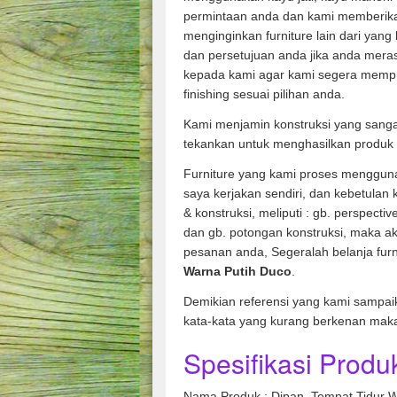
permintaan anda dan kami memberik
menginginkan furniture lain dari yang
dan persetujuan anda jika anda mera
kepada kami agar kami segera memp
finishing sesuai pilihan anda.
Kami menjamin konstruksi yang sanga
tekankan untuk menghasilkan produk 
Furniture yang kami proses mengguna
saya kerjakan sendiri, dan kebetulan
& konstruksi, meliputi : gb. perspecti
dan gb. potongan konstruksi, maka ak
pesanan anda, Segeralah belanja fur
Warna Putih Duco
.
Demikian referensi yang kami sampai
kata-kata yang kurang berkenan mak
Spesifikasi Produk
Nama Produk : Dipan_Tempat Tidur W