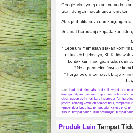
Google Map yang akan memudahkan 
akan dengan mudah anda temukan,
Atas perhatihannya dan kunjungan ka
Selamat Berbelanja kepada kami den
N
* Sebelum memesan silakan konfirmasi
untuk lebih jelasnya, KLIK dibawa
kontak kami, sangat mudah dan tid
* Nota pembelian/invoice kami 
* Harga belum termasuk biaya kirim e
bia
tags:
bed
,
bed minimalis
,
bed solid wood
,
bed tea
kayu jati
,
dipan minimalis
,
dipan susun bahan kay
dipan susun putih
,
furniture indonesia
,
furniture je
jepara
,
ranjang kayu jati
,
tempat tidur
,
tempat tidu
tempat tidur kayu jati
,
tempat tidur kayu trend
,
tem
susun
,
tempat tidur susun natural jati
,
tempat tidur
Produk Lain
Tempat Tidu