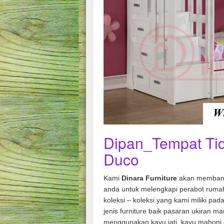
Dipan_Tempat Tid
Duco
Kami
Dinara Furniture
akan membant
anda untuk melengkapi perabot rumah
koleksi – koleksi yang kami miliki pad
jenis furniture baik pasaran ukiran m
menggunakan kayu jati, kayu mahoni 