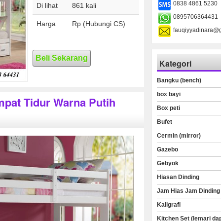
0838 4861 5230
Di lihat
861 kali
0895706364431
Harga
Rp (Hubungi CS)
fauqiyyadinara@
Beli Sekarang
Kategori
Bangku (bench)
box bayi
mpat Tidur Warna Putih
Box peti
Bufet
Cermin (mirror)
Gazebo
Gebyok
Hiasan Dinding
Jam Hias Jam Dinding
Kaligrafi
Kitchen Set (lemari da