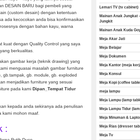
an DESAIN BARU bagi pembeli yang
Lemari TV (tv cabinet)
 lain (custom desain) dengan ketentuan
Mainan Anak Jungkat 
sa ada kecocokan anda bisa konfirmasikan
Jungkit
rosesnya dengan bahan kayu, warna
Mainan Anak Kuda Go
Meja Akar Jati
t kuat dengan Quality Control yang saya
Meja Belajar
yang berkualitas.
Meja Dokumen
kan gambar kerja (teknik drawing) yang
Meja Kantor (meja kerj
 kami menguasai masalah gambar furniture
Meja Konsul
ve, gb.tampak, gb. module, gb. exploded
an menjadikan furniture yang sesuai
Meja Kopi (coffee table
niture pada kami
Dipan_Tempat Tidur
meja lampu
Meja Lampu (lamp tabl
kan kepada anda sekiranya ada penulisan
Meja Lampu Tidur (lam
a kami mohon maaf.
Meja Minuman & Lapto
 :
Meja Rias (dresser tab
Meja Tv
arna Putih Duco