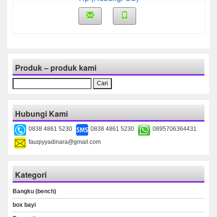
Produk – produk kami
Cari
untuk:
Hubungi Kami
0838 4861 5230
0838 4861 5230
0895706364431
fauqiyyadinara@gmail.com
Kategori
Bangku (bench)
box bayi