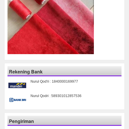
Rekening Bank
Nurul Qod'ri : 1840000169977
Nurul Qodri : 589301012857536
Pengiriman