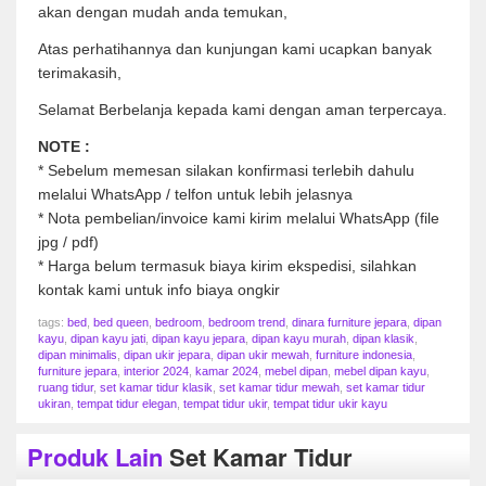
akan dengan mudah anda temukan,
Atas perhatihannya dan kunjungan kami ucapkan banyak
terimakasih,
Selamat Berbelanja kepada kami dengan aman terpercaya.
NOTE :
* Sebelum memesan silakan konfirmasi terlebih dahulu
melalui WhatsApp / telfon untuk lebih jelasnya
* Nota pembelian/invoice kami kirim melalui WhatsApp (file
jpg / pdf)
* Harga belum termasuk biaya kirim ekspedisi, silahkan
kontak kami untuk info biaya ongkir
tags:
bed
,
bed queen
,
bedroom
,
bedroom trend
,
dinara furniture jepara
,
dipan
kayu
,
dipan kayu jati
,
dipan kayu jepara
,
dipan kayu murah
,
dipan klasik
,
dipan minimalis
,
dipan ukir jepara
,
dipan ukir mewah
,
furniture indonesia
,
furniture jepara
,
interior 2024
,
kamar 2024
,
mebel dipan
,
mebel dipan kayu
,
ruang tidur
,
set kamar tidur klasik
,
set kamar tidur mewah
,
set kamar tidur
ukiran
,
tempat tidur elegan
,
tempat tidur ukir
,
tempat tidur ukir kayu
Produk Lain
Set Kamar Tidur