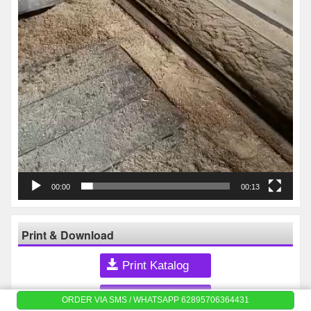
00:00
00:13
Print & Download
Print Katalog
Price List
ORDER VIA SMS / WHATSAPP 62895706364431