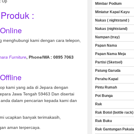
k Up
Mimbar Podium
Produk :
Miniatur Kapal Kayu
Nakas ( nightstand )
 Online
Nakas (nightstand)
Nampan (tray)
 menghubungi kami dengan cara telepon,
Papan Nama
Papan Nama Meja
nara Furniture
, Phone/WA : 0895 7063
Partisi (Sketsel)
Patung Garuda
Offline
Perahu Kapal
hop kami yang ada di Jepara dengan
Pintu Rumah
Jepara Jawa Tengah 59463 Dan disertai
Pot Bunga
anda dalam pencarian kepada kami dan
Rak
Rak Botol (bottle rack)
mi ucapkan banyak terimakasih,
Rak Buku
gan aman terpercaya.
Rak Gantungan Pakai