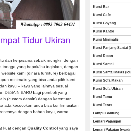
Kursi Bar
Kursi Cafe
Kursi Goyang
Kursi Kantor
mpat Tidur Ukiran
Kursi Minimalis
Kursi Panjang Santai (
Kursi Rotan
u dan kerjasama sebaik mungkin dengan
Kursi Santai
 tangga yang bapak/ibu inginkan, dengan
Kursi Santai Malas (lo
a website kami (dinara furniture) berbagai
aupun minimalis yang bisa anda pilih kami
Kursi Sofa Makan
dan kayu – kayu yang lainnya sesuai
Kursi Sofa Ukiran
an DESAIN BARU bagi pembeli yang
Kursi Tamu
 lain (custom desain) dengan ketentuan
Kursi Teras
sa ada kecocokan anda bisa konfirmasikan
rosesnya dengan bahan kayu, warna
Lampu Gantung
Lemari Pajangan
at kuat dengan
Quality Control
yang saya
Lemari Pakaian (wardr