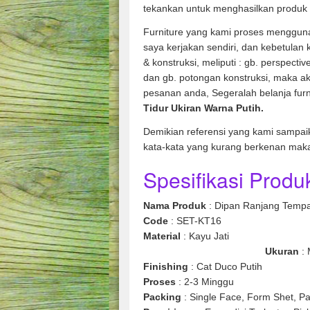
tekankan untuk menghasilkan produk 
Furniture yang kami proses mengguna
saya kerjakan sendiri, dan kebetulan
& konstruksi, meliputi : gb. perspecti
dan gb. potongan konstruksi, maka ak
pesanan anda, Segeralah belanja fur
Tidur Ukiran Warna Putih.
Demikian referensi yang kami sampai
kata-kata yang kurang berkenan mak
Spesifikasi Produk
Nama Produk
: Dipan Ranjang Tempat
Code
: SET-KT16
Material
: Ka
Ukuran
: 
Finishing
: Cat Duco Putih
Proses
: 2-3 Minggu
Packing
: Single Face, Form Shet, Pa