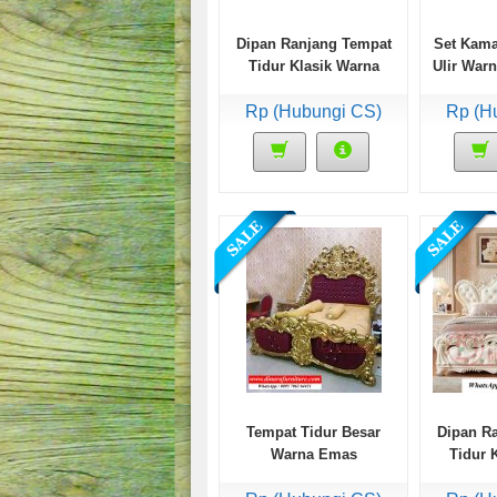
Dipan Ranjang Tempat
Set Kama
Tidur Klasik Warna
Ulir War
Emas Ukiran Jepara
Rp (Hubungi CS)
Rp (H
Tempat Tidur Besar
Dipan R
Warna Emas
Tidur 
Putih U