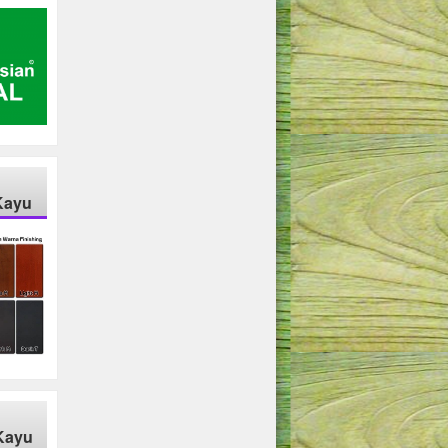
Kayu
Kayu