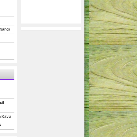
njang)
cil
n Kayu
G