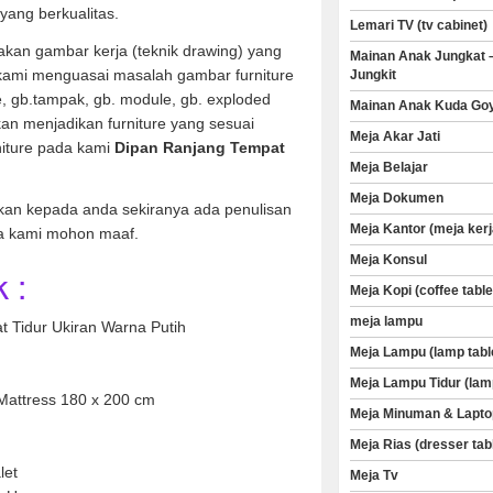
yang berkualitas.
Lemari TV (tv cabinet)
kan gambar kerja (teknik drawing) yang
Mainan Anak Jungkat 
 kami menguasai masalah gambar furniture
Jungkit
ve, gb.tampak, gb. module, gb. exploded
Mainan Anak Kuda Go
an menjadikan furniture yang sesuai
Meja Akar Jati
niture pada kami
Dipan Ranjang Tempat
Meja Belajar
Meja Dokumen
kan kepada anda sekiranya ada penulisan
Meja Kantor (meja kerj
a kami mohon maaf.
Meja Konsul
 :
Meja Kopi (coffee table
meja lampu
 Tidur Ukiran Warna Putih
Meja Lampu (lamp tabl
yu Jati
Meja Lampu Tidur (lam
Mattress 180 x 200 cm
Meja Minuman & Lapto
Meja Rias (dresser tab
let
Meja Tv