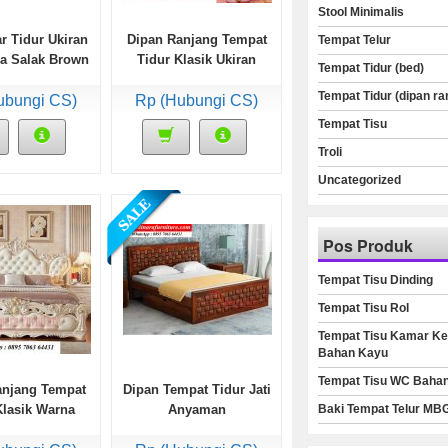
Stool Minimalis
r Tidur Ukiran
Dipan Ranjang Tempat
Tempat Telur
na Salak Brown
Tidur Klasik Ukiran
Tempat Tidur (bed)
Gloss
Mawar Cantik
Tempat Tidur (dipan ra
ubungi CS)
Rp (Hubungi CS)
Tempat Tisu
Troli
Uncategorized
Pos Produk
Tempat Tisu Dinding
Tempat Tisu Rol
Tempat Tisu Kamar Ke
Bahan Kayu
Tempat Tisu WC Baha
anjang Tempat
Dipan Tempat Tidur Jati
Baki Tempat Telur MB
Klasik Warna
Anyaman
kiran Jepara