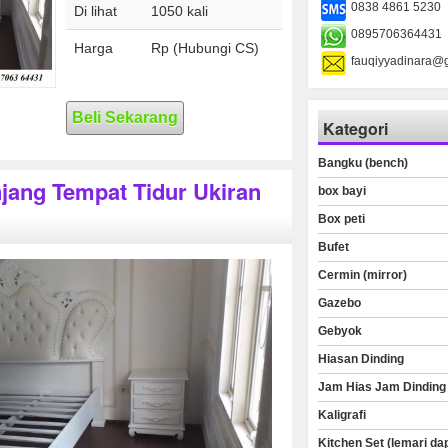
0838 4861 5230
Di lihat
1050 kali
0895706364431
Harga
Rp (Hubungi CS)
fauqiyyadinara@
Beli Sekarang
Kategori
Bangku (bench)
jang Tempat Tidur Ukiran
box bayi
Box peti
Bufet
Cermin (mirror)
Gazebo
Gebyok
Hiasan Dinding
Jam Hias Jam Dinding
Kaligrafi
Kitchen Set (lemari da