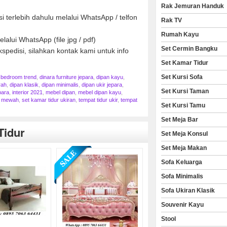
Rak Jemuran Handuk
 terlebih dahulu melalui WhatsApp / telfon
Rak TV
Rumah Kayu
lalui WhatsApp (file jpg / pdf)
Set Cermin Bangku
spedisi, silahkan kontak kami untuk info
Set Kamar Tidur
Set Kursi Sofa
,
bedroom trend
,
dinara furniture jepara
,
dipan kayu
,
rah
,
dipan klasik
,
dipan minimalis
,
dipan ukir jepara
,
Set Kursi Taman
para
,
interior 2021
,
mebel dipan
,
mebel dipan kayu
,
r mewah
,
set kamar tidur ukiran
,
tempat tidur ukir
,
tempat
Set Kursi Tamu
Set Meja Bar
Tidur
Set Meja Konsul
Set Meja Makan
Sofa Keluarga
Sofa Minimalis
Sofa Ukiran Klasik
Souvenir Kayu
Stool