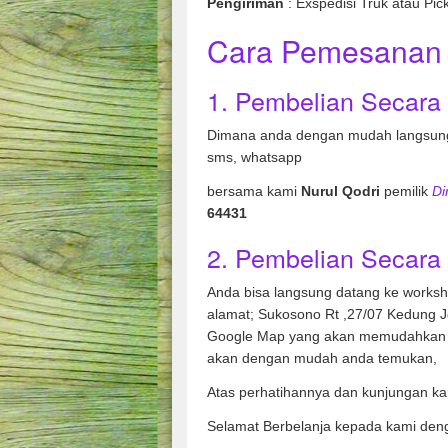
Pengiriman
: Exspedisi Truk atau Pic
Cara Pemesanan 
1. Pembelian Secara
Dimana anda dengan mudah langsung
sms, whatsapp
bersama kami
Nurul Qodri
pemilik
Di
64431
2. Pembelian Secara 
Anda bisa langsung datang ke works
alamat; Sukosono Rt ,27/07 Kedung 
Google Map yang akan memudahkan 
akan dengan mudah anda temukan,
Atas perhatihannya dan kunjungan ka
Selamat Berbelanja kepada kami den