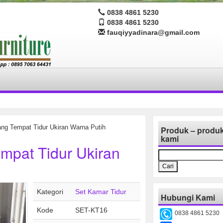
0838 4861 5230
0838 4861 5230
fauqiyyadinara@gmail.com
ng Tempat Tidur Ukiran Warna Putih
Produk – produ
kami
mpat Tidur Ukiran
Cari
untuk:
Kategori
Set Kamar Tidur
Hubungi Kami
Kode
SET-KT16
0838 4861 5230