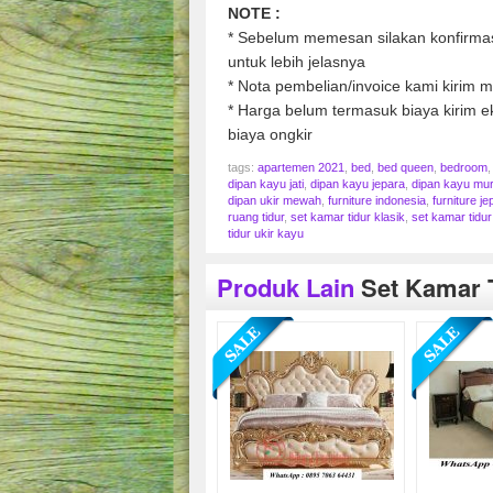
NOTE :
* Sebelum memesan silakan konfirmasi
untuk lebih jelasnya
* Nota pembelian/invoice kami kirim me
* Harga belum termasuk biaya kirim ek
biaya ongkir
tags:
apartemen 2021
,
bed
,
bed queen
,
bedroom
dipan kayu jati
,
dipan kayu jepara
,
dipan kayu mu
dipan ukir mewah
,
furniture indonesia
,
furniture je
ruang tidur
,
set kamar tidur klasik
,
set kamar tidu
tidur ukir kayu
Produk Lain
Set Kamar 