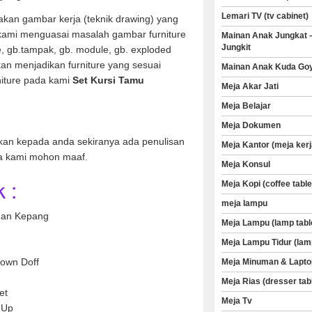
Lemari TV (tv cabinet)
kan gambar kerja (teknik drawing) yang
 kami menguasai masalah gambar furniture
Mainan Anak Jungkat 
Jungkit
ve, gb.tampak, gb. module, gb. exploded
an menjadikan furniture yang sesuai
Mainan Anak Kuda Go
iture pada kami
Set Kursi Tamu
Meja Akar Jati
.
Meja Belajar
Meja Dokumen
kan kepada anda sekiranya ada penulisan
Meja Kantor (meja kerj
a kami mohon maaf.
Meja Konsul
 :
Meja Kopi (coffee table
meja lampu
man Kepang
Meja Lampu (lamp tabl
Meja Lampu Tidur (lam
rown Doff
Meja Minuman & Lapto
Meja Rias (dresser tab
et
Meja Tv
 Up