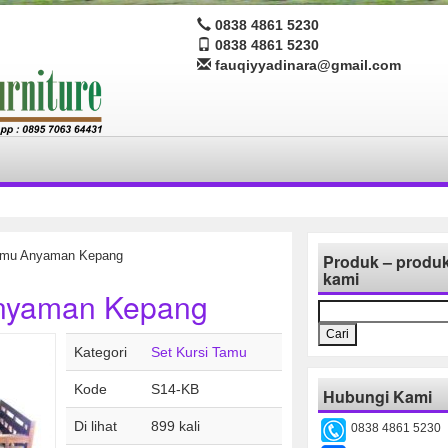
0838 4861 5230
0838 4861 5230
fauqiyyadinara@gmail.com
Tamu Anyaman Kepang
Produk – produ
kami
Anyaman Kepang
Cari
untuk:
Kategori
Set Kursi Tamu
Kode
S14-KB
Hubungi Kami
Di lihat
899 kali
0838 4861 5230