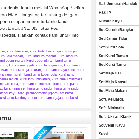
Rak Jemuran Handuk
 terlebih dahulu melalui WhatsApp / telfon
Rak TV
warna HIJAU langsung terhubung dengan
perlu simpan nomer terlebih dahulu.
Rumah Kayu
ewat Email, JNE, J&T atau Pos
Set Cermin Bangku
spedisi, silahkan kontak kami untuk info
Set Kamar Tidur
Set Kursi Sofa
man
,
kursi bantalan
,
kursi bola
,
kursi gajah
,
kursi jati
Set Kursi Taman
ura kaki macan
,
kursi madura macan
,
kursi madura
ursi sudut murah
,
kursi sudut ukiran
,
kursi tamu
Set Kursi Tamu
tural
,
kursi tamu gajah
,
kursi tamu jari jari
,
kursi tamu
mewah
,
kursi tamu jati murah
,
kursi tamu kayu solid
,
kursi
Set Meja Bar
eranjang murah
,
kursi tamu koper bola
,
kursi tamu
adura melati
,
kursi tamu minimalis
,
kursi tamu minimalis
Set Meja Konsul
nimalis roda
,
kursi tamu minumalis
,
kursi tamu pakai
ti
,
kursi tamu set
,
kursi tamu sudut
,
kursi tamu sudut
Set Meja Makan
mebel kayu solid
,
perabot mebel jepara
,
set kursi
kursi tamu flamboyan
,
set kursi tamu gajah
,
set kursi
Sofa Keluarga
Sofa Minimalis
Tamu
Sofa Ukiran Klasik
Souvenir Kayu
Stool