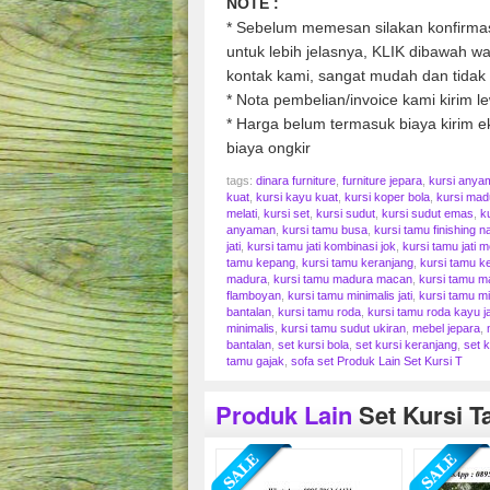
NOTE :
* Sebelum memesan silakan konfirmasi
untuk lebih jelasnya, KLIK dibawah 
kontak kami, sangat mudah dan tidak 
* Nota pembelian/invoice kami kirim l
* Harga belum termasuk biaya kirim ek
biaya ongkir
tags:
dinara furniture
,
furniture jepara
,
kursi anya
kuat
,
kursi kayu kuat
,
kursi koper bola
,
kursi mad
melati
,
kursi set
,
kursi sudut
,
kursi sudut emas
,
k
anyaman
,
kursi tamu busa
,
kursi tamu finishing na
jati
,
kursi tamu jati kombinasi jok
,
kursi tamu jati 
tamu kepang
,
kursi tamu keranjang
,
kursi tamu k
madura
,
kursi tamu madura macan
,
kursi tamu m
flamboyan
,
kursi tamu minimalis jati
,
kursi tamu mi
bantalan
,
kursi tamu roda
,
kursi tamu roda kayu ja
minimalis
,
kursi tamu sudut ukiran
,
mebel jepara
,
bantalan
,
set kursi bola
,
set kursi keranjang
,
set 
tamu gajak
,
sofa set Produk Lain Set Kursi T
Produk Lain
Set Kursi 