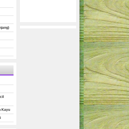
njang)
cil
n Kayu
G