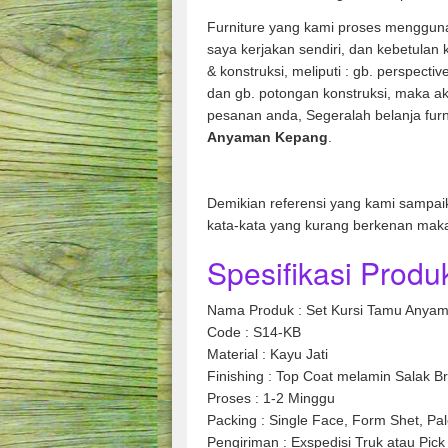
Furniture yang kami proses mengguna
saya kerjakan sendiri, dan kebetulan
& konstruksi, meliputi : gb. perspecti
dan gb. potongan konstruksi, maka ak
pesanan anda, Segeralah belanja furn
Anyaman Kepang
Demikian referensi yang kami sampai
kata-kata yang kurang berkenan mak
Spesifikasi Produk
Nama Produk : Set Kursi Tamu Anya
Code : S14-KB
Material : Kayu Jati
Finishing : Top Coat melamin Salak B
Proses : 1-2 Minggu
Packing : Single Face, Form Shet, Pal
Pengiriman : Exspedisi Truk atau Pick