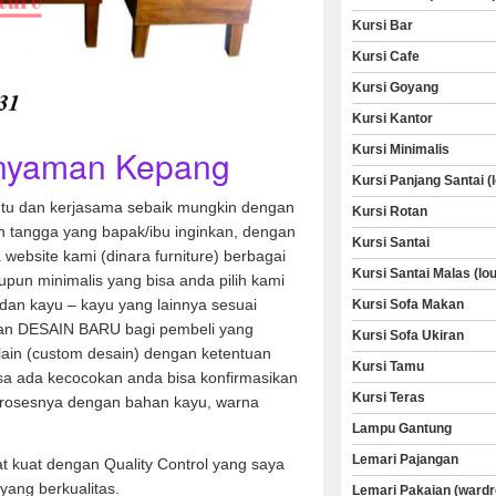
Kursi Bar
Kursi Cafe
Kursi Goyang
Kursi Kantor
Anyaman Kepang
Kursi Minimalis
Kursi Panjang Santai (
u dan kerjasama sebaik mungkin dengan
Kursi Rotan
 tangga yang bapak/ibu inginkan, dengan
Kursi Santai
a website kami (dinara furniture) berbagai
Kursi Santai Malas (lo
aupun minimalis yang bisa anda pilih kami
dan kayu – kayu yang lainnya sesuai
Kursi Sofa Makan
an DESAIN BARU bagi pembeli yang
Kursi Sofa Ukiran
 lain (custom desain) dengan ketentuan
Kursi Tamu
sa ada kecocokan anda bisa konfirmasikan
Kursi Teras
rosesnya dengan bahan kayu, warna
Lampu Gantung
Lemari Pajangan
t kuat dengan Quality Control yang saya
yang berkualitas.
Lemari Pakaian (wardr