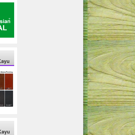
Kayu
Kayu