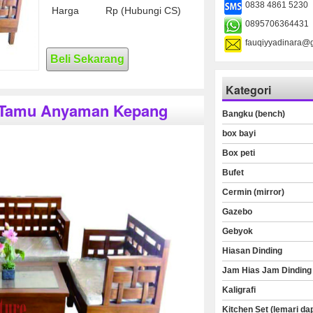
0838 4861 5230
Harga
Rp (Hubungi CS)
0895706364431
fauqiyyadinara@
Beli Sekarang
Kategori
si Tamu Anyaman Kepang
Bangku (bench)
box bayi
Box peti
Bufet
Cermin (mirror)
Gazebo
Gebyok
Hiasan Dinding
Jam Hias Jam Dinding
Kaligrafi
Kitchen Set (lemari da