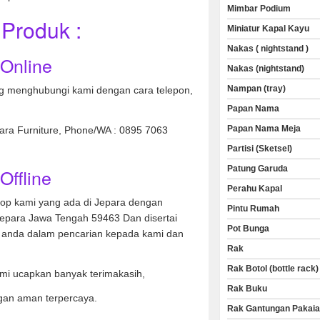
Mimbar Podium
Produk :
Miniatur Kapal Kayu
Nakas ( nightstand )
 Online
Nakas (nightstand)
Nampan (tray)
 menghubungi kami dengan cara telepon,
Papan Nama
Papan Nama Meja
nara Furniture, Phone/WA : 0895 7063
Partisi (Sketsel)
Patung Garuda
Offline
Perahu Kapal
hop kami yang ada di Jepara dengan
Pintu Rumah
Jepara Jawa Tengah 59463 Dan disertai
Pot Bunga
anda dalam pencarian kepada kami dan
Rak
Rak Botol (bottle rack)
mi ucapkan banyak terimakasih,
Rak Buku
gan aman terpercaya.
Rak Gantungan Pakai