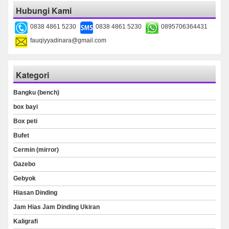
Hubungi Kami
0838 4861 5230
0838 4861 5230
0895706364431
fauqiyyadinara@gmail.com
Kategori
Bangku (bench)
box bayi
Box peti
Bufet
Cermin (mirror)
Gazebo
Gebyok
Hiasan Dinding
Jam Hias Jam Dinding Ukiran
Kaligrafi