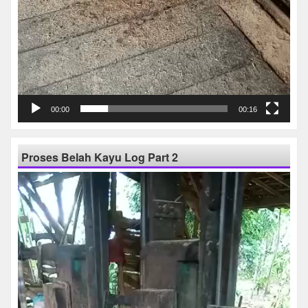
00:00
00:16
Proses Belah Kayu Log Part 2
Pemutar
Video