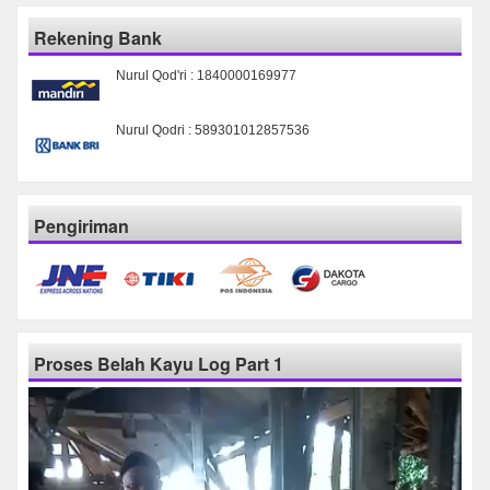
Rekening Bank
Nurul Qod'ri : 1840000169977
Nurul Qodri : 589301012857536
Pengiriman
Proses Belah Kayu Log Part 1
Pemutar
Video