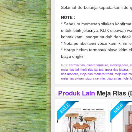
Selamat Berbelanja kepada kami den
NOTE :
* Sebelum memesan silakan konfirmasi
untuk lebih jelasnya, KLIK dibawah 
kontak kami, sangat mudah dan tidak 
* Nota pembelian/invoice kami kirim l
* Harga belum termasuk biaya kirim ek
biaya ongkir
tags:
cermin rias
,
dinara furniture
,
mebel jepara
,
m
meja rias jati
,
meja rias jati tua
,
meja rias jepara
,
m
rias modern
,
meja rias modern trend
,
meja rias mo
meja rias ukiran
,
pigura cermin
,
pigura rias
,
tolet 
Produk Lain
Meja Rias (