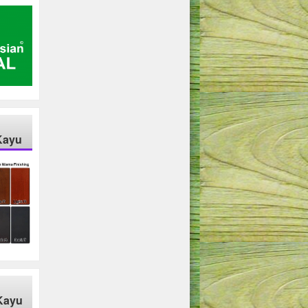
Kayu
Kayu