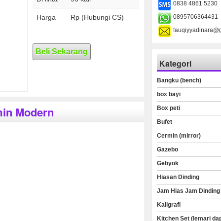
0838 4861 5230
Harga
Rp (Hubungi CS)
0895706364431
fauqiyyadinara@
Beli Sekarang
Kategori
Bangku (bench)
box bayi
min Modern
Box peti
Bufet
Cermin (mirror)
Gazebo
Gebyok
Hiasan Dinding
Jam Hias Jam Dinding
Kaligrafi
Kitchen Set (lemari da