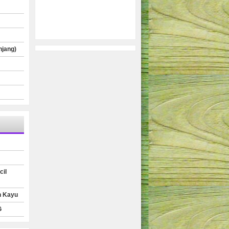
njang)
cil
n Kayu
G