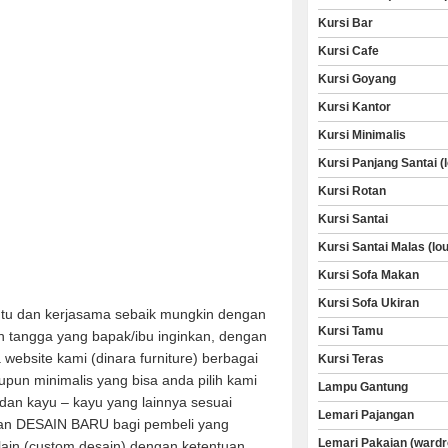
Kursi Bar
Kursi Cafe
Kursi Goyang
Kursi Kantor
Kursi Minimalis
Kursi Panjang Santai (
Kursi Rotan
Kursi Santai
Kursi Santai Malas (lo
Kursi Sofa Makan
Kursi Sofa Ukiran
u dan kerjasama sebaik mungkin dengan
Kursi Tamu
 tangga yang bapak/ibu inginkan, dengan
a website kami (dinara furniture) berbagai
Kursi Teras
aupun minimalis yang bisa anda pilih kami
Lampu Gantung
dan kayu – kayu yang lainnya sesuai
Lemari Pajangan
an DESAIN BARU bagi pembeli yang
Lemari Pakaian (wardr
 lain (custom desain) dengan ketentuan