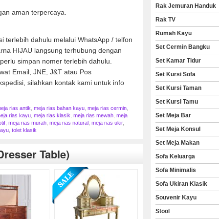
Rak Jemuran Handuk
gan aman terpercaya.
Rak TV
Rumah Kayu
 terlebih dahulu melalui WhatsApp / telfon
Set Cermin Bangku
warna HIJAU langsung terhubung dengan
perlu simpan nomer terlebih dahulu.
Set Kamar Tidur
ewat Email, JNE, J&T atau Pos
Set Kursi Sofa
spedisi, silahkan kontak kami untuk info
Set Kursi Taman
Set Kursi Tamu
eja rias antik
,
meja rias bahan kayu
,
meja rias cermin
,
Set Meja Bar
eja rias kayu
,
meja rias klasik
,
meja rias mewah
,
meja
tif
,
meja rias murah
,
meja rias natural
,
meja rias ukir
,
Set Meja Konsul
kayu
,
tolet klasik
Set Meja Makan
dresser Table)
Sofa Keluarga
Sofa Minimalis
Sofa Ukiran Klasik
Souvenir Kayu
Stool