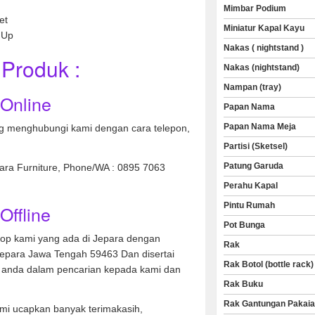
Mimbar Podium
et
Miniatur Kapal Kayu
 Up
Nakas ( nightstand )
Produk :
Nakas (nightstand)
Nampan (tray)
 Online
Papan Nama
Papan Nama Meja
 menghubungi kami dengan cara telepon,
Partisi (Sketsel)
Patung Garuda
nara Furniture, Phone/WA : 0895 7063
Perahu Kapal
Pintu Rumah
Offline
Pot Bunga
hop kami yang ada di Jepara dengan
Rak
Jepara Jawa Tengah 59463 Dan disertai
Rak Botol (bottle rack)
anda dalam pencarian kepada kami dan
Rak Buku
Rak Gantungan Pakai
mi ucapkan banyak terimakasih,