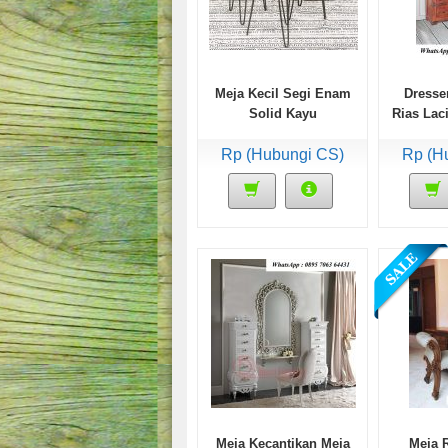
Meja Kecil Segi Enam
Dresse
Solid Kayu
Rias Lac
P
Rp (Hubungi CS)
Rp (H
Meja Kecantikan Meja
Meja 