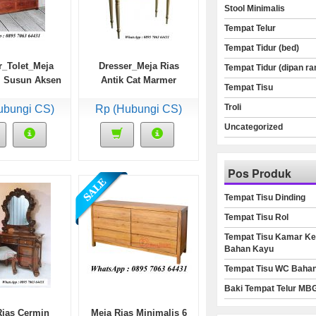
Stool Minimalis
Tempat Telur
Tempat Tidur (bed)
r_Tolet_Meja
Dresser_Meja Rias
Tempat Tidur (dipan ra
i Susun Aksen
Antik Cat Marmer
Tempat Tisu
lat Besi
Troli
ubungi CS)
Rp (Hubungi CS)
Uncategorized
Pos Produk
Tempat Tisu Dinding
Tempat Tisu Rol
Tempat Tisu Kamar Ke
Bahan Kayu
Tempat Tisu WC Baha
Baki Tempat Telur MB
Rias Cermin
Meja Rias Minimalis 6