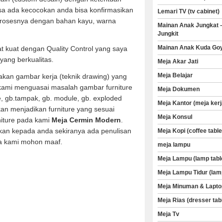
sa ada kecocokan anda bisa konfirmasikan
Lemari TV (tv cabinet)
rosesnya dengan bahan kayu, warna
Mainan Anak Jungkat 
Jungkit
Mainan Anak Kuda Go
t kuat dengan Quality Control yang saya
yang berkualitas.
Meja Akar Jati
Meja Belajar
kan gambar kerja (teknik drawing) yang
 kami menguasai masalah gambar furniture
Meja Dokumen
ve, gb.tampak, gb. module, gb. exploded
Meja Kantor (meja kerj
an menjadikan furniture yang sesuai
Meja Konsul
niture pada kami
Meja Cermin Modern
.
kan kepada anda sekiranya ada penulisan
Meja Kopi (coffee table
a kami mohon maaf.
meja lampu
Meja Lampu (lamp tabl
Meja Lampu Tidur (lam
Meja Minuman & Lapto
Meja Rias (dresser tab
Meja Tv