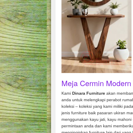
Meja Cermin Modern
Kami
Dinara Furniture
akan membant
anda untuk melengkapi perabot rumah
koleksi – koleksi yang kami miliki pad
jenis furniture baik pasaran ukiran m
menggunakan kayu jati, kayu mahoni 
permintaan anda dan kami memberik
menginginkan furniture lain dari yang