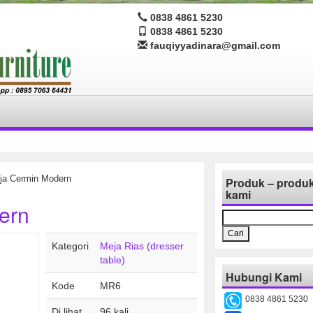
0838 4861 5230
0838 4861 5230
fauqiyyadinara@gmail.com
ja Cermin Modern
Produk – produ
kami
ern
Cari
untuk:
Kategori
Meja Rias (dresser
table)
Hubungi Kami
Kode
MR6
0838 4861 5230
Di lihat
96 kali