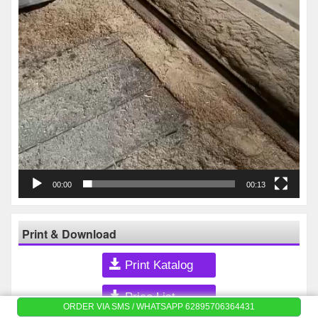
00:00
00:13
Print & Download
Print Katalog
Price List
ORDER VIA SMS / WHATSAPP 62895706364431