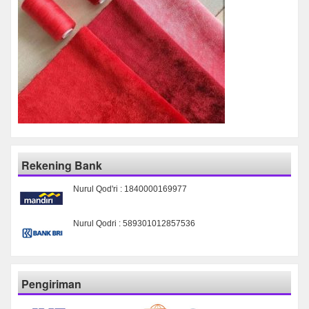
Rekening Bank
Nurul Qod'ri : 1840000169977
Nurul Qodri : 589301012857536
Pengiriman