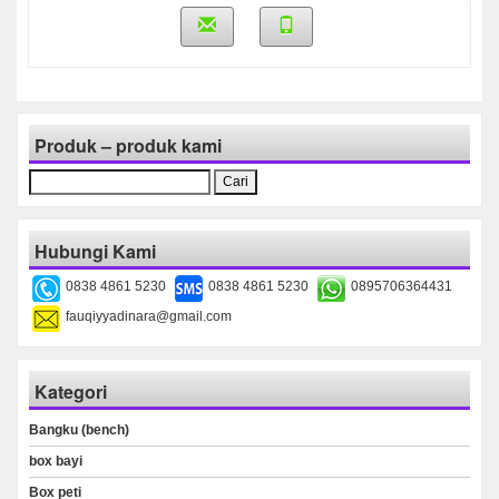
Produk – produk kami
Cari
untuk:
Hubungi Kami
0838 4861 5230
0838 4861 5230
0895706364431
fauqiyyadinara@gmail.com
Kategori
Bangku (bench)
box bayi
Box peti