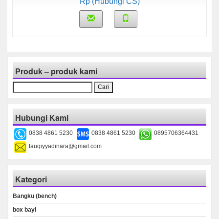
Rp (Hubungi CS)
Produk – produk kami
Cari
untuk:
Hubungi Kami
0838 4861 5230
0838 4861 5230
0895706364431
fauqiyyadinara@gmail.com
Kategori
Bangku (bench)
box bayi