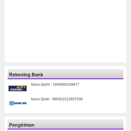
Rekening Bank
Nurul Qod'ri : 1840000169977
Nurul Qodri : 589301012857536
Pengiriman