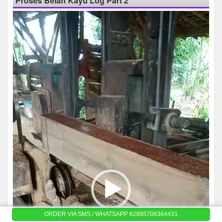
Proses Belah Kayu Log Part 2
Pemutar
Video
ORDER VIA SMS / WHATSAPP 62895706364431