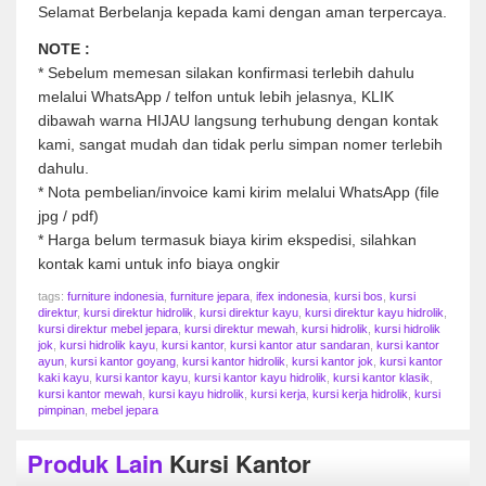
Selamat Berbelanja kepada kami dengan aman terpercaya.
NOTE :
* Sebelum memesan silakan konfirmasi terlebih dahulu
melalui WhatsApp / telfon untuk lebih jelasnya, KLIK
dibawah warna HIJAU langsung terhubung dengan kontak
kami, sangat mudah dan tidak perlu simpan nomer terlebih
dahulu.
* Nota pembelian/invoice kami kirim melalui WhatsApp (file
jpg / pdf)
* Harga belum termasuk biaya kirim ekspedisi, silahkan
kontak kami untuk info biaya ongkir
tags:
furniture indonesia
,
furniture jepara
,
ifex indonesia
,
kursi bos
,
kursi
direktur
,
kursi direktur hidrolik
,
kursi direktur kayu
,
kursi direktur kayu hidrolik
,
kursi direktur mebel jepara
,
kursi direktur mewah
,
kursi hidrolik
,
kursi hidrolik
jok
,
kursi hidrolik kayu
,
kursi kantor
,
kursi kantor atur sandaran
,
kursi kantor
ayun
,
kursi kantor goyang
,
kursi kantor hidrolik
,
kursi kantor jok
,
kursi kantor
kaki kayu
,
kursi kantor kayu
,
kursi kantor kayu hidrolik
,
kursi kantor klasik
,
kursi kantor mewah
,
kursi kayu hidrolik
,
kursi kerja
,
kursi kerja hidrolik
,
kursi
pimpinan
,
mebel jepara
Produk Lain
Kursi Kantor