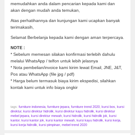
memudahkan anda dalam pencarian kepada kami dan
akan dengan mudah anda temukan,
Atas perhatihannya dan kunjungan kami ucapkan banyak
terimakasih,
Selamat Berbelanja kepada kami dengan aman terpercaya.
NOTE :
* Sebelum memesan silakan konfirmasi terlebih dahulu
melalui WhatsApp / telfon untuk lebih jelasnya
* Nota pembelian/invoice kami kirim lewat Email, JNE, J&T,
Pos atau WhatsApp (file jpg / pdf)
* Harga belum termasuk biaya kirim ekspedisi, silahkan
kontak kami untuk info biaya ongkir
tags:
furniture indonesia
,
furniture jepara
,
furniture trend 2020
,
kursi bos
,
kursi
direktur
,
kursi direktur hidrolik
,
kursi direktur kayu hidrolik
,
kursi direktur
mebel jepara
,
kursi direktur mewah
,
kursi hidrolik
,
kursi hidrolik jok
,
kursi
kantor
,
kursi kantor jok
,
kursi kantor mewah
,
kursi kayu hidrolik
,
kursi kerja
,
kursi kerja hidrolik
,
kursi pimpinan
,
mebel trend 2020