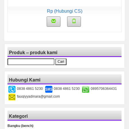
Rp (Hubungi CS)
Produk – produk kami
Cari
untuk:
Hubungi Kami
0838 4861 5230
0838 4861 5230
0895706364431
fauqiyyadinara@gmail.com
Kategori
Bangku (bench)