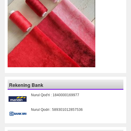
Rekening Bank
Nurul Qod'ri : 1840000169977
Nurul Qodri : 589301012857536