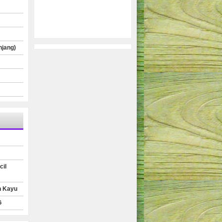
njang)
cil
n Kayu
G