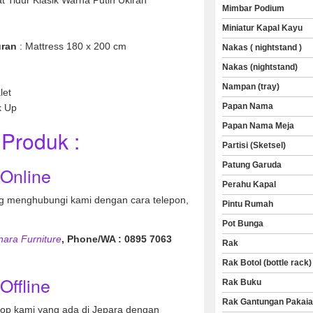
Mimbar Podium
Miniatur Kapal Kayu
u Mahoni
ran
: Mattress 180 x 200 cm
Nakas ( nightstand )
Nakas (nightstand)
Nampan (tray)
let
Papan Nama
k Up
Papan Nama Meja
Produk :
Partisi (Sketsel)
Patung Garuda
 Online
Perahu Kapal
 menghubungi kami dengan cara telepon,
Pintu Rumah
Pot Bunga
nara Furniture
, Phone/WA : 0895 7063
Rak
Rak Botol (bottle rack)
Offline
Rak Buku
Rak Gantungan Pakai
hop kami yang ada di Jepara dengan