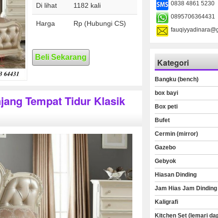
0838 4861 5230
Di lihat
1182 kali
0895706364431
Harga
Rp (Hubungi CS)
fauqiyyadinara@
Beli Sekarang
Kategori
Bangku (bench)
box bayi
jang Tempat Tidur Klasik
Box peti
Bufet
Cermin (mirror)
Gazebo
Gebyok
Hiasan Dinding
Jam Hias Jam Dinding
Kaligrafi
Kitchen Set (lemari da