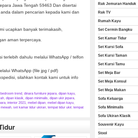
Rak Jemuran Handuk
Jepara Jawa Tengah 59463 Dan disertai
anda dalam pencarian kepada kami dan
Rak TV
Rumah Kayu
mi ucapkan banyak terimakasih,
Set Cermin Bangku
Set Kamar Tidur
gan aman terpercaya.
Set Kursi Sofa
Set Kursi Taman
 terlebih dahulu melalui WhatsApp / telfon
Set Kursi Tamu
lalui WhatsApp (file jpg / pdf)
Set Meja Bar
spedisi, silahkan kontak kami untuk info
Set Meja Konsul
Set Meja Makan
,
bedroom trend
,
dinara furniture jepara
,
dipan kayu
,
rah
,
dipan klasik
,
dipan minimalis
,
dipan ukir jepara
,
Sofa Keluarga
para
,
interior 2021
,
mebel dipan
,
mebel dipan kayu
,
Sofa Minimalis
r mewah
,
set kamar tidur ukiran
,
tempat tidur ukir
,
tempat
Sofa Ukiran Klasik
Tidur
Souvenir Kayu
Stool