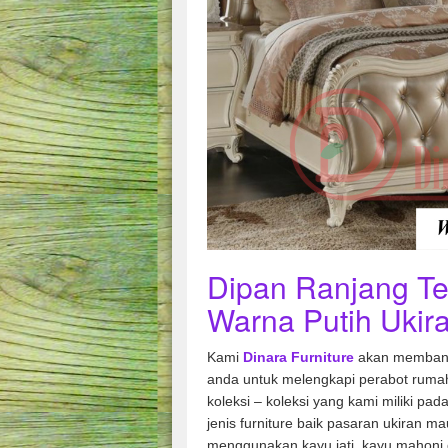
Dipan Ranjang Te
Warna Putih Ukir
Kami
Dinara Furniture
akan membant
anda untuk melengkapi perabot rumah
koleksi – koleksi yang kami miliki pad
jenis furniture baik pasaran ukiran m
menggunakan kayu jati, kayu mahoni 