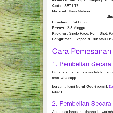
Code
: SET-KT6
Material
: Kay
Uku
Finishing
: Cat Duco
Proses
: 2-3 Minggu
Packing
: Single Face, Form Shet, Pa
Pengiriman
: Exspedisi Truk atau Pic
Cara Pemesanan 
1. Pembelian Secara
Dimana anda dengan mudah langsung
sms, whatsapp
bersama kami
Nurul Qodri
pemilik
Di
64431
2. Pembelian Secara 
Anda bisa langsung datang ke works