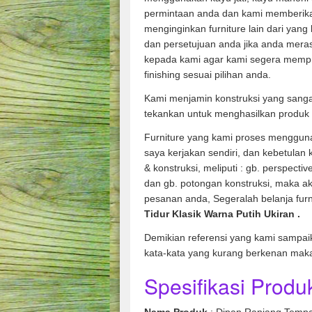
permintaan anda dan kami memberik
menginginkan furniture lain dari yang
dan persetujuan anda jika anda mera
kepada kami agar kami segera memp
finishing sesuai pilihan anda.
Kami menjamin konstruksi yang sang
tekankan untuk menghasilkan produk 
Furniture yang kami proses mengguna
saya kerjakan sendiri, dan kebetulan
& konstruksi, meliputi : gb. perspecti
dan gb. potongan konstruksi, maka ak
pesanan anda, Segeralah belanja fur
Tidur Klasik Warna Putih Ukiran
.
Demikian referensi yang kami sampai
kata-kata yang kurang berkenan mak
Spesifikasi Produk
Nama Produk
: Dipan Ranjang Tempat