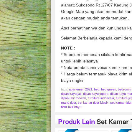
alamat; Sukosono Rt ,27/07 Kedung 
Google Map yang akan memudahkan 
akan dengan mudah anda temukan,
Atas perhatihannya dan kunjungan ka
Selamat Berbelanja kepada kami den
NOTE :
* Sebelum memesan silakan konfirmasi
untuk lebih jelasnya
* Nota pembelian/invoice kami kirim me
* Harga belum termasuk biaya kirim ek
biaya ongkir
tags:
apartemen 2021
,
bed
,
bed queen
,
bedroom
dipan kayu jati
,
dipan kayu jepara
,
dipan kayu mu
dipan ukir mewah
,
furniture indonesia
,
furniture je
ruang tidur
,
set kamar tidur klasik
,
set kamar tidu
tidur ukir kayu
Produk Lain
Set Kamar 