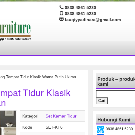
0838 4861 5230
0838 4861 5230
fauqiyyadinara@gmail.com
ng Tempat Tidur Klasik Warna Putih Ukiran
Produk – produ
kami
mpat Tidur Klasik
Cari
untuk:
an
Kategori
Set Kamar Tidur
Hubungi Kami
Kode
SET-KT6
0838 4861 5230