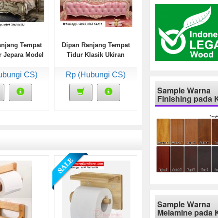
anjang Tempat
Dipan Ranjang Tempat
r Jepara Model
Tidur Klasik Ukiran
Jok
Mawar Cantik
ubungi CS)
Rp (Hubungi CS)
Sample Warna
Finishing pada 
Sample Warna
Melamine pada 