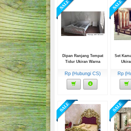
Dipan Ranjang Tempat
Set Kama
Tidur Ukiran Warna
Ukir
Putih
M
Rp (Hubungi CS)
Rp (H