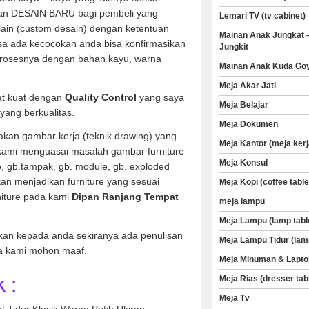
an DESAIN BARU bagi pembeli yang
Lemari TV (tv cabinet)
 lain (custom desain) dengan ketentuan
Mainan Anak Jungkat 
sa ada kecocokan anda bisa konfirmasikan
Jungkit
rosesnya dengan bahan kayu, warna
Mainan Anak Kuda Go
Meja Akar Jati
at kuat dengan
Quality Control
yang saya
Meja Belajar
yang berkualitas.
Meja Dokumen
kan gambar kerja (teknik drawing) yang
Meja Kantor (meja kerj
 kami menguasai masalah gambar furniture
Meja Konsul
ve, gb.tampak, gb. module, gb. exploded
an menjadikan furniture yang sesuai
Meja Kopi (coffee table
niture pada kami
Dipan Ranjang Tempat
meja lampu
Meja Lampu (lamp tabl
kan kepada anda sekiranya ada penulisan
Meja Lampu Tidur (lam
a kami mohon maaf.
Meja Minuman & Lapto
 :
Meja Rias (dresser tab
Meja Tv
 Tidur Klasik Warna Putih Ukiran