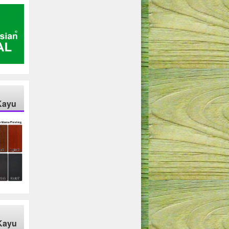
Kayu
Kayu