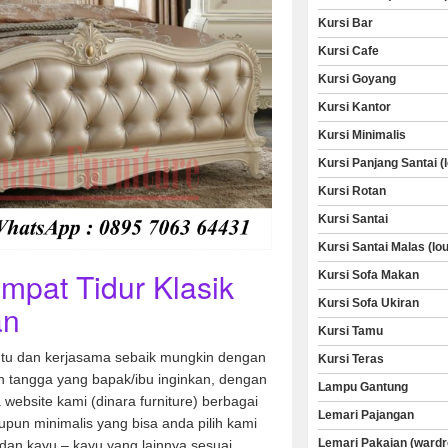
Kursi Bar
Kursi Cafe
Kursi Goyang
Kursi Kantor
Kursi Minimalis
Kursi Panjang Santai (
Kursi Rotan
Kursi Santai
Kursi Santai Malas (lo
mpat Tidur Klasik
Kursi Sofa Makan
Kursi Sofa Ukiran
an
Kursi Tamu
u dan kerjasama sebaik mungkin dengan
Kursi Teras
 tangga yang bapak/ibu inginkan, dengan
Lampu Gantung
a website kami (dinara furniture) berbagai
Lemari Pajangan
aupun minimalis yang bisa anda pilih kami
Lemari Pakaian (wardr
dan kayu – kayu yang lainnya sesuai