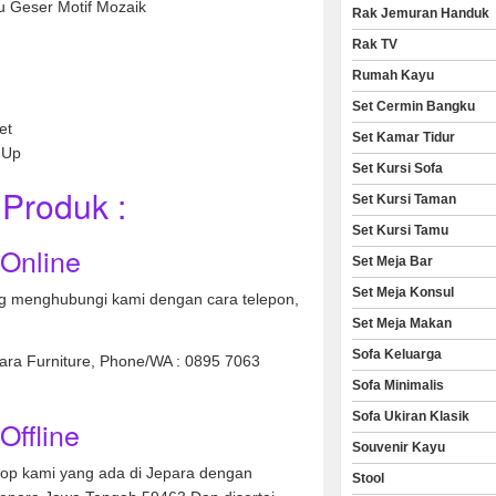
u Geser Motif Mozaik
Rak Jemuran Handuk
Rak TV
Rumah Kayu
Set Cermin Bangku
et
Set Kamar Tidur
 Up
Set Kursi Sofa
Produk :
Set Kursi Taman
Set Kursi Tamu
 Online
Set Meja Bar
Set Meja Konsul
 menghubungi kami dengan cara telepon,
Set Meja Makan
Sofa Keluarga
nara Furniture, Phone/WA : 0895 7063
Sofa Minimalis
Sofa Ukiran Klasik
Offline
Souvenir Kayu
hop kami yang ada di Jepara dengan
Stool