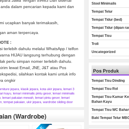
Jepara Jawa Tengah 59463 Dan disertai
Stool Minimalis
anda dalam pencarian kepada kami dan
Tempat Telur
Tempat Tidur (bed)
mi ucapkan banyak terimakasih,
Tempat Tidur (dipan ra
gan aman terpercaya.
Tempat Tisu
OTE :
Troli
 terlebih dahulu melalui WhatsApp / telfon
Uncategorized
h warna HIJAU langsung terhubung dengan
ak perlu simpan nomer terlebih dahulu.
kirim lewat Email, JNE, J&T atau Pos
Pos Produk
kspedisi, silahkan kontak kami untuk info
ya ongkir
Tempat Tisu Dinding
Tempat Tisu Rol
urniture jepara
,
klasik jepara
,
kota ukir jepara
,
lemari 3
ari kayu
,
lemari minimalis pintu geser
,
lemari minimalis
Tempat Tisu Kamar Ke
u
,
lemari pakaian mewah
,
lemari pintu geser
,
lemari
Bahan Kayu
an
,
tempat pakaian
,
ukir jepara
,
wardrobe sliding door
Tempat Tisu WC Baha
aian (wardrobe)
Baki Tempat Telur MB