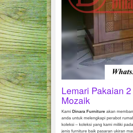
Lemari Pakaian 2 
Mozaik
Kami
Dinara Furniture
akan membant
anda untuk melengkapi perabot rumah
koleksi – koleksi yang kami miliki pad
jenis furniture baik pasaran ukiran m