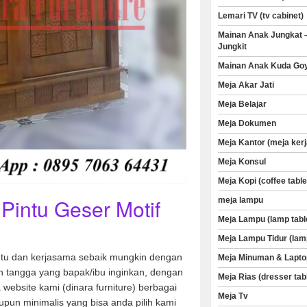
Lemari TV (tv cabinet)
Mainan Anak Jungkat 
Jungkit
Mainan Anak Kuda Go
Meja Akar Jati
Meja Belajar
Meja Dokumen
Meja Kantor (meja kerj
Meja Konsul
Meja Kopi (coffee table
Pintu Geser Motif
meja lampu
Meja Lampu (lamp tabl
Meja Lampu Tidur (lam
u dan kerjasama sebaik mungkin dengan
Meja Minuman & Lapto
 tangga yang bapak/ibu inginkan, dengan
Meja Rias (dresser tab
a website kami (dinara furniture) berbagai
Meja Tv
aupun minimalis yang bisa anda pilih kami