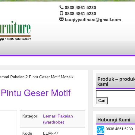
0838 4861 5230
0838 4861 5230
fauqiyyadinara@gmail.com
emari Pakaian 2 Pintu Geser Motif Mozaik
Produk – produ
kami
Pintu Geser Motif
Cari
untuk:
Kategori
Lemari Pakaian
Hubungi Kami
(wardrobe)
0838 4861 5230
Kode
LEM-P7