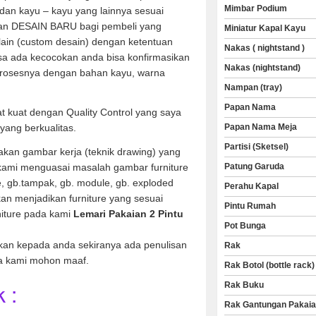
Mimbar Podium
dan kayu – kayu yang lainnya sesuai
an DESAIN BARU bagi pembeli yang
Miniatur Kapal Kayu
 lain (custom desain) dengan ketentuan
Nakas ( nightstand )
sa ada kecocokan anda bisa konfirmasikan
Nakas (nightstand)
rosesnya dengan bahan kayu, warna
Nampan (tray)
Papan Nama
t kuat dengan Quality Control yang saya
Papan Nama Meja
yang berkualitas.
Partisi (Sketsel)
kan gambar kerja (teknik drawing) yang
Patung Garuda
 kami menguasai masalah gambar furniture
ve, gb.tampak, gb. module, gb. exploded
Perahu Kapal
an menjadikan furniture yang sesuai
Pintu Rumah
niture pada kami
Lemari
Pakaian 2 Pintu
Pot Bunga
kan kepada anda sekiranya ada penulisan
Rak
a kami mohon maaf.
Rak Botol (bottle rack)
 :
Rak Buku
Rak Gantungan Pakai