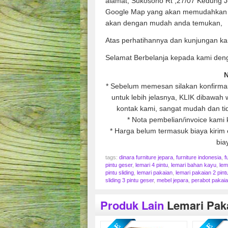
alamat; Sukosono Rt ,27/07 Kedung 
Google Map yang akan memudahkan 
akan dengan mudah anda temukan,
Atas perhatihannya dan kunjungan ka
Selamat Berbelanja kepada kami den
N
* Sebelum memesan silakan konfirmasi
untuk lebih jelasnya, KLIK dibawa
kontak kami, sangat mudah dan tid
* Nota pembelian/invoice kami 
* Harga belum termasuk biaya kirim e
bia
tags:
dinara furniture jepara
,
furniture indonesia
,
f
pintu geser
,
lemari 4 pintu
,
lemari bahan kayu
,
lem
pintu sliding
,
lemari pakaian
,
lemari pakaian 2 pint
sliding 3 pintu geser
,
mebel jepara
,
perabot pakai
Produk Lain
Lemari Pak