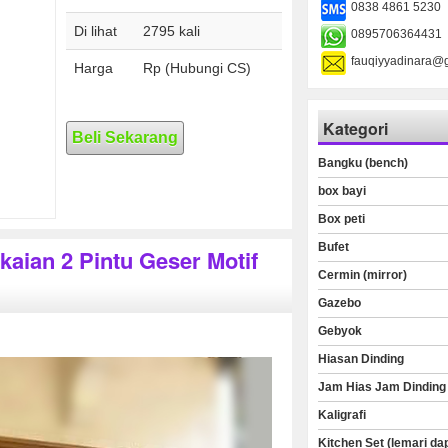
0838 4861 5230
Di lihat
2795 kali
0895706364431
fauqiyyadinara@
Harga
Rp (Hubungi CS)
Kategori
Beli Sekarang
Bangku (bench)
box bayi
Box peti
Bufet
kaian 2 Pintu Geser Motif
Cermin (mirror)
Gazebo
Gebyok
Hiasan Dinding
Jam Hias Jam Dinding
Kaligrafi
Kitchen Set (lemari da