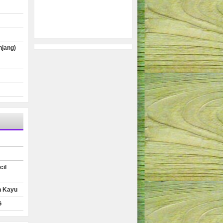
njang)
cil
n Kayu
G