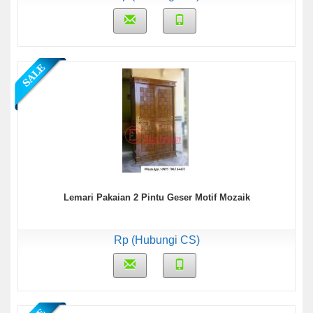
Lemari Pakaian 2 Pintu Geser Motif Mozaik
Rp (Hubungi CS)