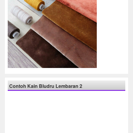
Contoh Kain Bludru Lembaran 2