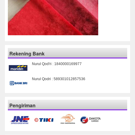
Rekening Bank
Nurul Qod'ri : 1840000169977
Nurul Qodri : 589301012857536
Pengiriman