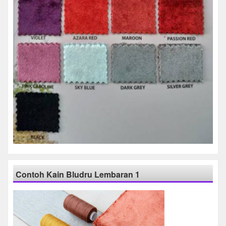
Contoh Kain Bludru Lembaran 1