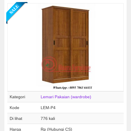
Kategori
Lemari Pakaian (wardrobe)
Kode
LEM-P4
Di lihat
776 kali
Harga
Rp (Hubungi CS)