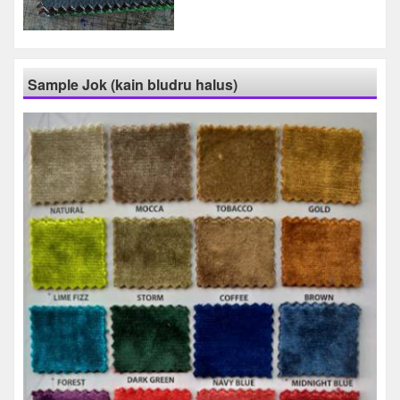
Sample Jok (kain bludru halus)