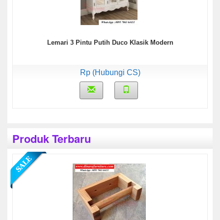
Lemari 3 Pintu Putih Duco Klasik Modern
Rp (Hubungi CS)
Produk Terbaru