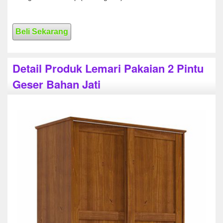
Beli Sekarang
Detail Produk Lemari Pakaian 2 Pintu
Geser Bahan Jati