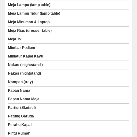
Meja Lampu (lamp table)
Meja Lampu Tidur (lamp table)
Meja Minuman & Laptop
Meja Rias (dresser table)
Meja Tv
Mimbar Podium
Miniatur Kapal Kayu
Nakas ( nightstand )
Nakas (nightstand)
Nampan (tray)
Papan Nama
Papan Nama Meja
Partisi (Sketsel)
Patung Garuda
Perahu Kapal
Pintu Rumah