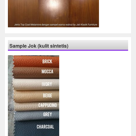
Sample Jok (kulit sintetis)