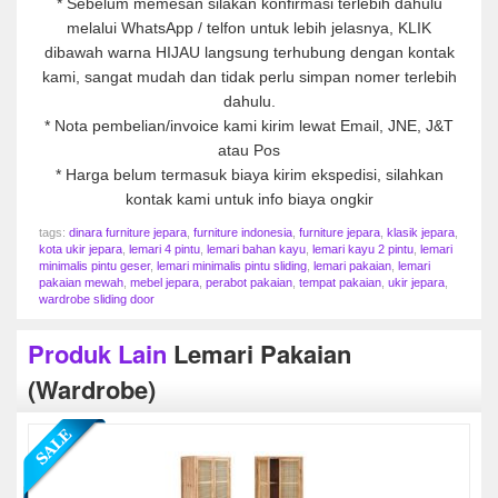
* Sebelum memesan silakan konfirmasi terlebih dahulu
melalui WhatsApp / telfon untuk lebih jelasnya, KLIK
dibawah warna HIJAU langsung terhubung dengan kontak
kami, sangat mudah dan tidak perlu simpan nomer terlebih
dahulu.
* Nota pembelian/invoice kami kirim lewat Email, JNE, J&T
atau Pos
* Harga belum termasuk biaya kirim ekspedisi, silahkan
kontak kami untuk info biaya ongkir
tags:
dinara furniture jepara
,
furniture indonesia
,
furniture jepara
,
klasik jepara
,
kota ukir jepara
,
lemari 4 pintu
,
lemari bahan kayu
,
lemari kayu 2 pintu
,
lemari
minimalis pintu geser
,
lemari minimalis pintu sliding
,
lemari pakaian
,
lemari
pakaian mewah
,
mebel jepara
,
perabot pakaian
,
tempat pakaian
,
ukir jepara
,
wardrobe sliding door
Produk Lain
Lemari Pakaian
(wardrobe)