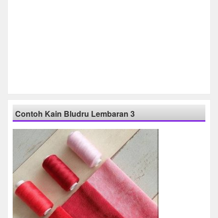
Contoh Kain Bludru Lembaran 3