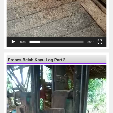
00:00
00:16
Proses Belah Kayu Log Part 2
Pemutar
Video