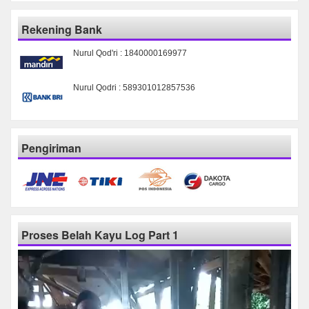
Rekening Bank
Nurul Qod'ri : 1840000169977
Nurul Qodri : 589301012857536
Pengiriman
Proses Belah Kayu Log Part 1
Pemutar
Video