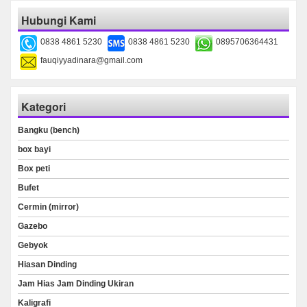
Hubungi Kami
0838 4861 5230
0838 4861 5230
0895706364431
fauqiyyadinara@gmail.com
Kategori
Bangku (bench)
box bayi
Box peti
Bufet
Cermin (mirror)
Gazebo
Gebyok
Hiasan Dinding
Jam Hias Jam Dinding Ukiran
Kaligrafi