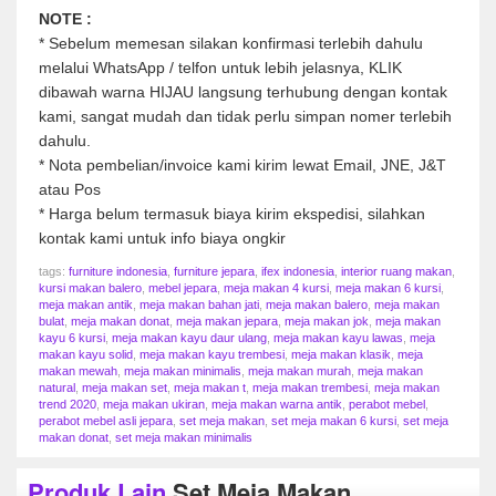
NOTE :
* Sebelum memesan silakan konfirmasi terlebih dahulu
melalui WhatsApp / telfon untuk lebih jelasnya, KLIK
dibawah warna HIJAU langsung terhubung dengan kontak
kami, sangat mudah dan tidak perlu simpan nomer terlebih
dahulu.
* Nota pembelian/invoice kami kirim lewat Email, JNE, J&T
atau Pos
* Harga belum termasuk biaya kirim ekspedisi, silahkan
kontak kami untuk info biaya ongkir
tags:
furniture indonesia
,
furniture jepara
,
ifex indonesia
,
interior ruang makan
,
kursi makan balero
,
mebel jepara
,
meja makan 4 kursi
,
meja makan 6 kursi
,
meja makan antik
,
meja makan bahan jati
,
meja makan balero
,
meja makan
bulat
,
meja makan donat
,
meja makan jepara
,
meja makan jok
,
meja makan
kayu 6 kursi
,
meja makan kayu daur ulang
,
meja makan kayu lawas
,
meja
makan kayu solid
,
meja makan kayu trembesi
,
meja makan klasik
,
meja
makan mewah
,
meja makan minimalis
,
meja makan murah
,
meja makan
natural
,
meja makan set
,
meja makan t
,
meja makan trembesi
,
meja makan
trend 2020
,
meja makan ukiran
,
meja makan warna antik
,
perabot mebel
,
perabot mebel asli jepara
,
set meja makan
,
set meja makan 6 kursi
,
set meja
makan donat
,
set meja makan minimalis
Produk Lain
Set Meja Makan