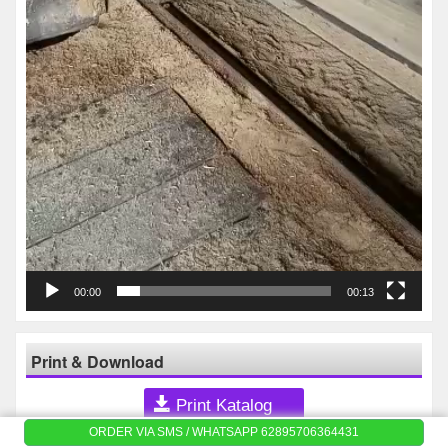
00:00
00:13
Print & Download
Print Katalog
ORDER VIA SMS / WHATSAPP 62895706364431