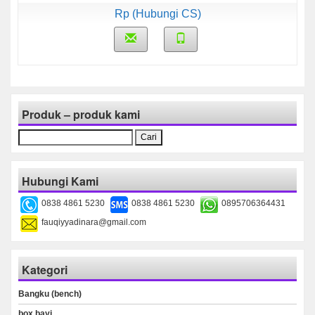
Rp (Hubungi CS)
Produk – produk kami
Cari
untuk:
Hubungi Kami
0838 4861 5230
0838 4861 5230
0895706364431
fauqiyyadinara@gmail.com
Kategori
Bangku (bench)
box bayi