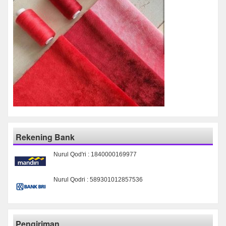
Rekening Bank
Nurul Qod'ri : 1840000169977
Nurul Qodri : 589301012857536
Pengiriman