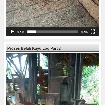
00:00
00:16
Proses Belah Kayu Log Part 2
Pemutar
Video