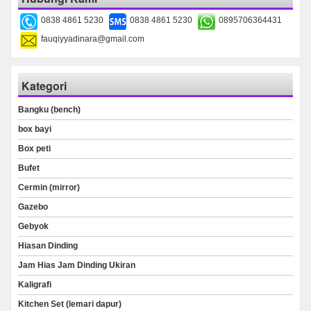
0838 4861 5230
0838 4861 5230
0895706364431
fauqiyyadinara@gmail.com
Kategori
Bangku (bench)
box bayi
Box peti
Bufet
Cermin (mirror)
Gazebo
Gebyok
Hiasan Dinding
Jam Hias Jam Dinding Ukiran
Kaligrafi
Kitchen Set (lemari dapur)