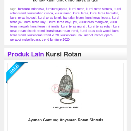
kontak kami untuk info biaya ongkir
tags:
furniture indonesia
,
furniture jepara
,
kursi rotan
,
kursi rotan sintetis
,
kursi
rotan trend
,
kursi tahan cuaca
,
kursi taman
,
kursi teras
,
kursi teras bantalan
,
kursi teras inovatif
,
kursi teras jengki bantalan hitam
,
kursi teras jepara
,
kursi
teras jok
,
kursi teras kayu
,
kursi teras kayu jati
,
kursi teras mangkok
,
kursi
teras mewah
,
kursi teras minimalis
,
kursi teras murah
,
kursi teras rotan
,
kursi
teras rotan sintetis trend
,
kursi teras rotan trend
,
kursi teras teak wood
,
kursi
teras trend
,
kursi teras trend 2020
,
kursi teras unik
,
mebel
,
mebel jepara
,
perabot mebel jepara
,
trend furniture 2020
Produk Lain
Kursi Rotan
Ayunan Gantung Anyaman Rotan Sintetis