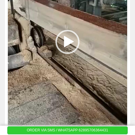
ORDER VIA SMS / WHATSAPP 62895706364431