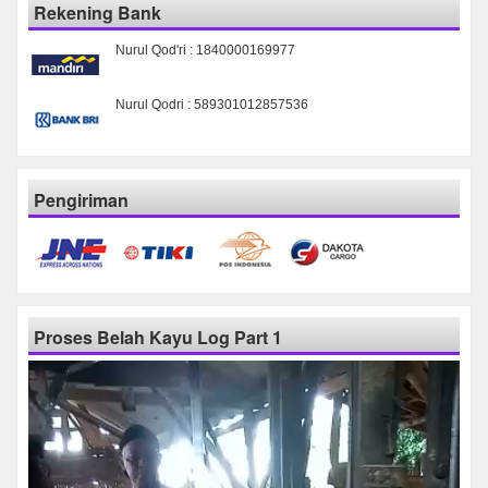
Rekening Bank
Nurul Qod'ri : 1840000169977
Nurul Qodri : 589301012857536
Pengiriman
Proses Belah Kayu Log Part 1
Pemutar
Video