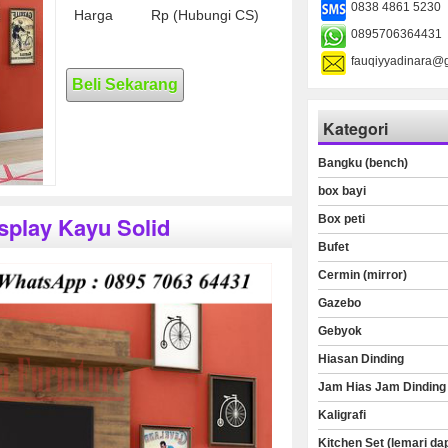
0838 4861 5230
Harga
Rp (Hubungi CS)
0895706364431
fauqiyyadinara@
Beli Sekarang
Kategori
Bangku (bench)
box bayi
splay Kayu Solid
Box peti
Bufet
Cermin (mirror)
Gazebo
Gebyok
Hiasan Dinding
Jam Hias Jam Dinding
Kaligrafi
Kitchen Set (lemari da