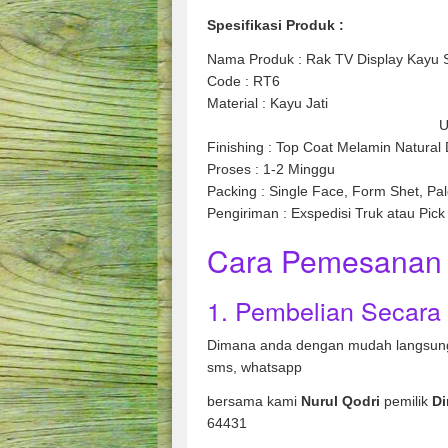
Spesifikasi Produk :
Nama Produk : Rak TV Display Kayu S
Code : RT6
Material 
Ukuran : P.120 x 
Finishing : Top Coat Melamin Natural 
Proses : 1-2 Minggu
Packing : Single Face, Form Shet, Pal
Pengiriman : Exspedisi Truk atau Pick
Cara Pemesanan 
1. Pembelian Secara
Dimana anda dengan mudah langsung
sms, whatsapp
bersama kami
Nurul Qodri
pemilik
Di
64431