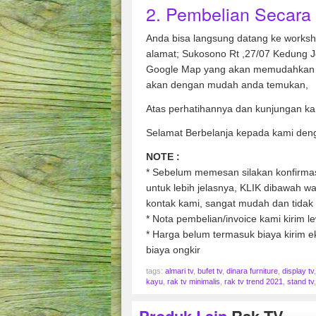
2. Pembelian Secara 
Anda bisa langsung datang ke works
alamat; Sukosono Rt ,27/07 Kedung 
Google Map yang akan memudahkan 
akan dengan mudah anda temukan,
Atas perhatihannya dan kunjungan ka
Selamat Berbelanja kepada kami den
NOTE :
* Sebelum memesan silakan konfirmasi
untuk lebih jelasnya, KLIK dibawah 
kontak kami, sangat mudah dan tidak 
* Nota pembelian/invoice kami kirim le
* Harga belum termasuk biaya kirim ek
biaya ongkir
tags:
almari tv
,
bufet tv
,
dinara furniture
,
display tv
kayu
,
rak tv minimalis
,
rak tv trend 2021
,
stand tv