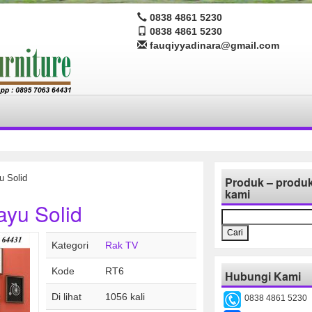
0838 4861 5230
0838 4861 5230
fauqiyyadinara@gmail.com
u Solid
Produk – produ
kami
ayu Solid
Cari
untuk:
Kategori
Rak TV
Kode
RT6
Hubungi Kami
Di lihat
1056 kali
0838 4861 5230