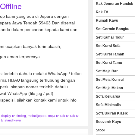
Offline
Rak Jemuran Handuk
Rak TV
hop kami yang ada di Jepara dengan
Rumah Kayu
Jepara Jawa Tengah 59463 Dan disertai
Set Cermin Bangku
anda dalam pencarian kepada kami dan
Set Kamar Tidur
Set Kursi Sofa
mi ucapkan banyak terimakasih,
Set Kursi Taman
gan aman terpercaya.
Set Kursi Tamu
Set Meja Bar
 terlebih dahulu melalui WhatsApp / telfon
Set Meja Konsul
warna HIJAU langsung terhubung dengan
perlu simpan nomer terlebih dahulu.
Set Meja Makan
wat WhatsApp (file jpg / pdf)
Sofa Keluarga
spedisi, silahkan kontak kami untuk info
Sofa Minimalis
Sofa Ukiran Klasik
,
display tv dinding
,
mebel jepara
,
meja tv
,
rak tv
,
rak tv
,
tv stand kayu
Souvenir Kayu
Stool