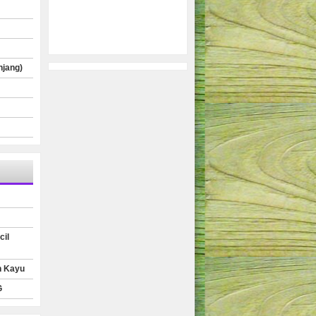
njang)
cil
n Kayu
G