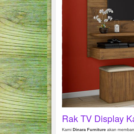
Rak TV Display K
Kami
Dinara Furniture
akan membant