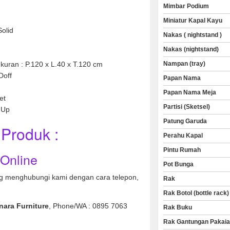
Mimbar Podium
Miniatur Kapal Kayu
olid
Nakas ( nightstand )
Nakas (nightstand)
: Kayu Jati
Nampan (tray)
L.40 x T.120 cm
Doff
Papan Nama
Papan Nama Meja
et
Partisi (Sketsel)
 Up
Patung Garuda
Produk :
Perahu Kapal
Pintu Rumah
 Online
Pot Bunga
 menghubungi kami dengan cara telepon,
Rak
Rak Botol (bottle rack)
nara Furniture
, Phone/WA : 0895 7063
Rak Buku
Rak Gantungan Pakai