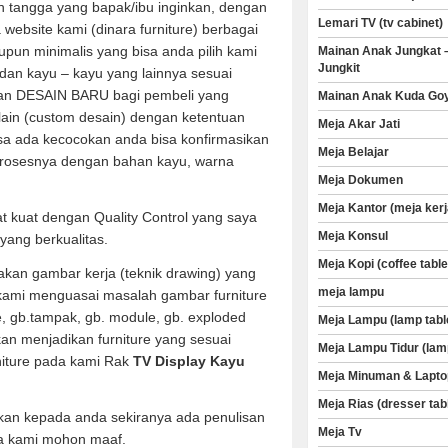
 tangga yang bapak/ibu inginkan, dengan
Lemari TV (tv cabinet)
a website kami (dinara furniture) berbagai
aupun minimalis yang bisa anda pilih kami
Mainan Anak Jungkat 
Jungkit
dan kayu – kayu yang lainnya sesuai
an DESAIN BARU bagi pembeli yang
Mainan Anak Kuda Go
 lain (custom desain) dengan ketentuan
Meja Akar Jati
sa ada kecocokan anda bisa konfirmasikan
Meja Belajar
rosesnya dengan bahan kayu, warna
Meja Dokumen
Meja Kantor (meja kerj
t kuat dengan Quality Control yang saya
Meja Konsul
yang berkualitas.
Meja Kopi (coffee table
kan gambar kerja (teknik drawing) yang
meja lampu
 kami menguasai masalah gambar furniture
ve, gb.tampak, gb. module, gb. exploded
Meja Lampu (lamp tabl
an menjadikan furniture yang sesuai
Meja Lampu Tidur (lam
niture pada kami Rak
TV Display Kayu
Meja Minuman & Lapto
Meja Rias (dresser tab
kan kepada anda sekiranya ada penulisan
Meja Tv
a kami mohon maaf.