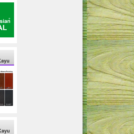
Kayu
Kayu