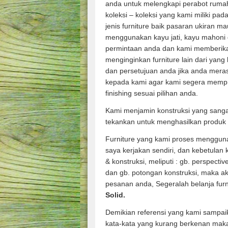
anda untuk melengkapi perabot rumah
koleksi – koleksi yang kami miliki pad
jenis furniture baik pasaran ukiran m
menggunakan kayu jati, kayu mahoni 
permintaan anda dan kami memberik
menginginkan furniture lain dari yang
dan persetujuan anda jika anda mera
kepada kami agar kami segera memp
finishing sesuai pilihan anda.
Kami menjamin konstruksi yang sanga
tekankan untuk menghasilkan produk 
Furniture yang kami proses mengguna
saya kerjakan sendiri, dan kebetulan
& konstruksi, meliputi : gb. perspecti
dan gb. potongan konstruksi, maka ak
pesanan anda, Segeralah belanja fur
Solid.
Demikian referensi yang kami sampai
kata-kata yang kurang berkenan mak