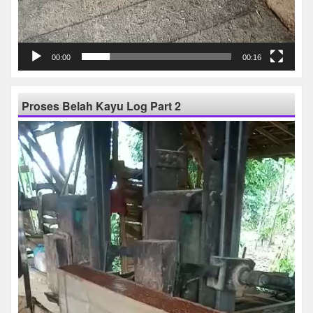
00:00
00:16
Proses Belah Kayu Log Part 2
Pemutar
Video