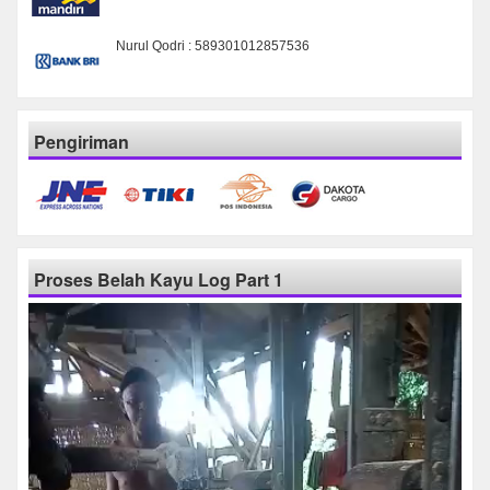
Nurul Qodri : 589301012857536
Pengiriman
Proses Belah Kayu Log Part 1
Pemutar
Video