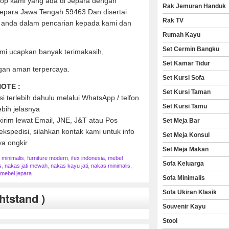
hop kami yang ada di Jepara dengan
Rak Jemuran Handuk
Jepara Jawa Tengah 59463 Dan disertai
Rak TV
anda dalam pencarian kepada kami dan
Rumah Kayu
Set Cermin Bangku
mi ucapkan banyak terimakasih,
Set Kamar Tidur
gan aman terpercaya.
Set Kursi Sofa
OTE :
Set Kursi Taman
 terlebih dahulu melalui WhatsApp / telfon
Set Kursi Tamu
ebih jelasnya
kirim lewat Email, JNE, J&T atau Pos
Set Meja Bar
kspedisi, silahkan kontak kami untuk info
Set Meja Konsul
ya ongkir
Set Meja Makan
e minimalis
,
furniture modern
,
ifex indonesia
,
mebel
Sofa Keluarga
s
,
nakas jati mewah
,
nakas kayu jati
,
nakas minimalis
,
 mebel jepara
Sofa Minimalis
Sofa Ukiran Klasik
htstand )
Souvenir Kayu
Stool