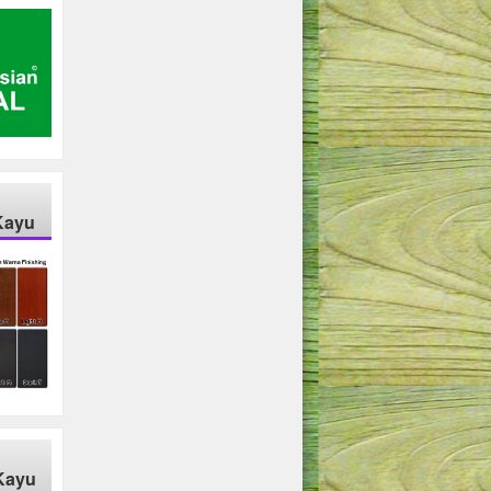
Kayu
Kayu