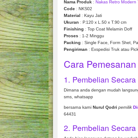
Nama Produk
:
Nakas Retro Modern 
Code
: NKS02
Material
: Kayu Jati
Ukuran
: P.120 x L.50 x T.90 cm
Finishing
: Top Coat Melamin Doff
Proses
: 1-2 Minggu
Packing
: Single Face, Form Shet, Pa
Pengiriman
: Exspedisi Truk atau Pic
Cara Pemesanan 
1. Pembelian Secara
Dimana anda dengan mudah langsung
sms, whatsapp
bersama kami
Nurul Qodri
pemilik
Di
64431
2. Pembelian Secara 