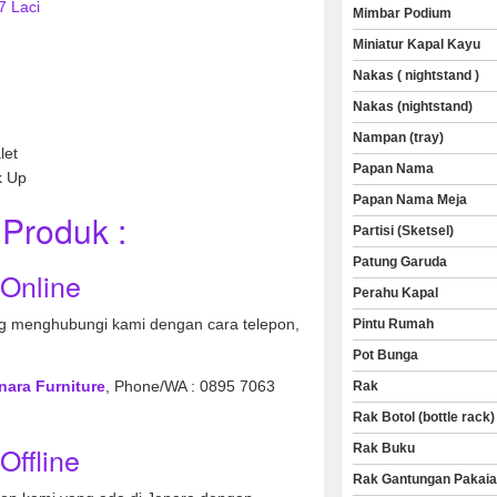
7 Laci
Mimbar Podium
Miniatur Kapal Kayu
Nakas ( nightstand )
Nakas (nightstand)
Nampan (tray)
let
Papan Nama
k Up
Papan Nama Meja
Produk :
Partisi (Sketsel)
Patung Garuda
 Online
Perahu Kapal
 menghubungi kami dengan cara telepon,
Pintu Rumah
Pot Bunga
nara Furniture
, Phone/WA : 0895 7063
Rak
Rak Botol (bottle rack)
Offline
Rak Buku
Rak Gantungan Pakai