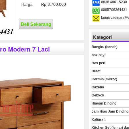
0838 4861 5230
Harga
Rp 3.700.000
0895706364431
fauqiyyadinara@
Beli Sekarang
Kategori
ro Modern 7 Laci
Bangku (bench)
box bayi
Box peti
Bufet
Cermin (mirror)
Gazebo
Gebyok
Hiasan Dinding
Jam Hias Jam Dinding
Kaligrafi
Kitchen Set (lemari da