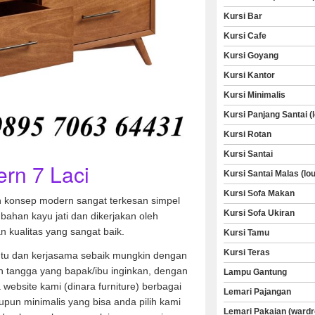
Kursi Bar
Kursi Cafe
Kursi Goyang
Kursi Kantor
Kursi Minimalis
Kursi Panjang Santai (
Kursi Rotan
Kursi Santai
rn 7 Laci
Kursi Santai Malas (lo
Kursi Sofa Makan
an konsep modern sangat terkesan simpel
Kursi Sofa Ukiran
bahan kayu jati dan dikerjakan oleh
n kualitas yang sangat baik.
Kursi Tamu
Kursi Teras
u dan kerjasama sebaik mungkin dengan
 tangga yang bapak/ibu inginkan, dengan
Lampu Gantung
a website kami (dinara furniture) berbagai
Lemari Pajangan
aupun minimalis yang bisa anda pilih kami
Lemari Pakaian (wardr