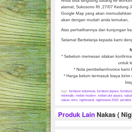
Anda bisa langsung datang ke works
alamat; Sukosono Rt ,27/07 Kedung 
Google Map yang akan memudahkan 
akan dengan mudah anda temukan,
Atas perhatihannya dan kunjungan ka
Selamat Berbelanja kepada kami den
N
* Sebelum memesan silakan konfirmasi
untuk l
* Nota pembelian/invoice kami 
* Harga belum termasuk biaya kirim e
bia
tags:
furniture indonesia
,
furniture jepara
,
furnitur
minimalis
,
mebel modern
,
mebel ukir jepara
,
naka
nakas retro
,
nightstand
,
nightstand 2020
,
perabot
Produk Lain
Nakas ( Nig