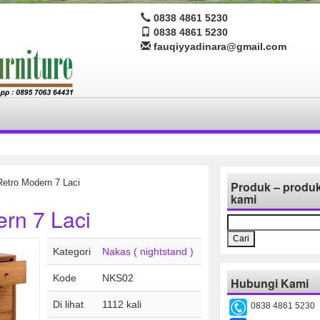
0838 4861 5230
0838 4861 5230
fauqiyyadinara@gmail.com
etro Modern 7 Laci
Produk – produ
kami
rn 7 Laci
Cari
untuk:
Kategori
Nakas ( nightstand )
Kode
NKS02
Hubungi Kami
Di lihat
1112 kali
0838 4861 5230