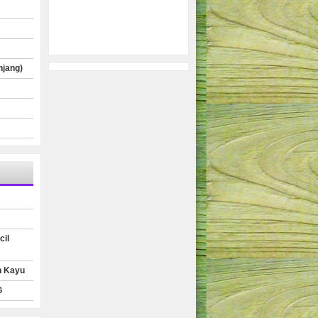
njang)
cil
n Kayu
G