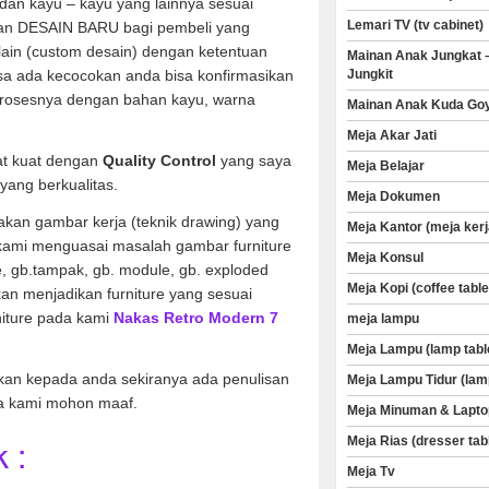
dan kayu – kayu yang lainnya sesuai
Lemari TV (tv cabinet)
an DESAIN BARU bagi pembeli yang
 lain (custom desain) dengan ketentuan
Mainan Anak Jungkat 
sa ada kecocokan anda bisa konfirmasikan
Jungkit
rosesnya dengan bahan kayu, warna
Mainan Anak Kuda Go
Meja Akar Jati
at kuat dengan
Quality Control
yang saya
Meja Belajar
yang berkualitas.
Meja Dokumen
kan gambar kerja (teknik drawing) yang
Meja Kantor (meja kerj
 kami menguasai masalah gambar furniture
Meja Konsul
ve, gb.tampak, gb. module, gb. exploded
Meja Kopi (coffee table
an menjadikan furniture yang sesuai
niture pada kami
Nakas Retro Modern 7
meja lampu
Meja Lampu (lamp tabl
kan kepada anda sekiranya ada penulisan
Meja Lampu Tidur (lam
a kami mohon maaf.
Meja Minuman & Lapto
 :
Meja Rias (dresser tab
Meja Tv