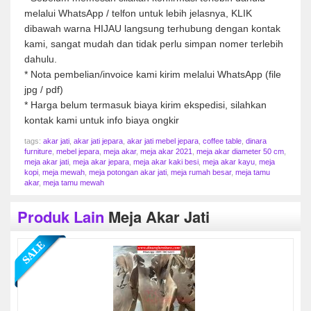
melalui WhatsApp / telfon untuk lebih jelasnya, KLIK
dibawah warna HIJAU langsung terhubung dengan kontak
kami, sangat mudah dan tidak perlu simpan nomer terlebih
dahulu.
* Nota pembelian/invoice kami kirim melalui WhatsApp (file
jpg / pdf)
* Harga belum termasuk biaya kirim ekspedisi, silahkan
kontak kami untuk info biaya ongkir
tags:
akar jati
,
akar jati jepara
,
akar jati mebel jepara
,
coffee table
,
dinara
furniture
,
mebel jepara
,
meja akar
,
meja akar 2021
,
meja akar diameter 50 cm
,
meja akar jati
,
meja akar jepara
,
meja akar kaki besi
,
meja akar kayu
,
meja
kopi
,
meja mewah
,
meja potongan akar jati
,
meja rumah besar
,
meja tamu
akar
,
meja tamu mewah
Produk Lain
Meja Akar Jati