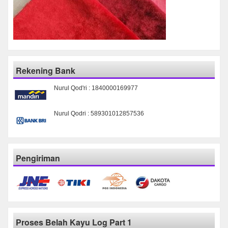
Rekening Bank
Nurul Qod'ri : 1840000169977
Nurul Qodri : 589301012857536
Pengiriman
Proses Belah Kayu Log Part 1