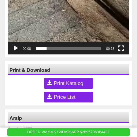
00:00
00:13
Print & Download
Print Katalog
Price List
Arsip
Agustus 2026
ORDER VIA SMS / WHATSAPP 62895706364431