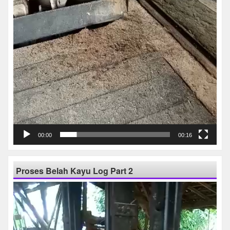
00:00
00:16
Proses Belah Kayu Log Part 2
Pemutar
Video