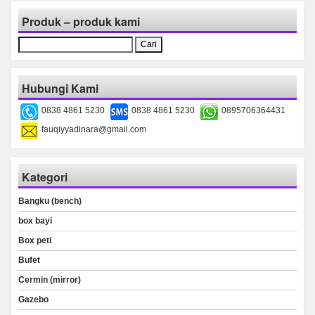
Produk – produk kami
Cari
untuk:
Hubungi Kami
0838 4861 5230
0838 4861 5230
0895706364431
fauqiyyadinara@gmail.com
Kategori
Bangku (bench)
box bayi
Box peti
Bufet
Cermin (mirror)
Gazebo